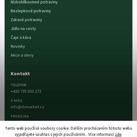
Nízkobílkovinné potraviny
Bezlepkové potraviny
Zdravé potraviny
Jídlo na cesty
Čaje a káva
Novinky
Akce a slevy
Kontakt
TELEFON
+420 735 503 273
E-MAIL
info@dsmarket.cz
PRODEJNA
Dlouhá 90, 763 15 Slušovice
Tento web používá soubory cookie. Dalším procházením tohoto webu
vyjadřujete souhlas s jejich používáním.. Více informací
zde
.