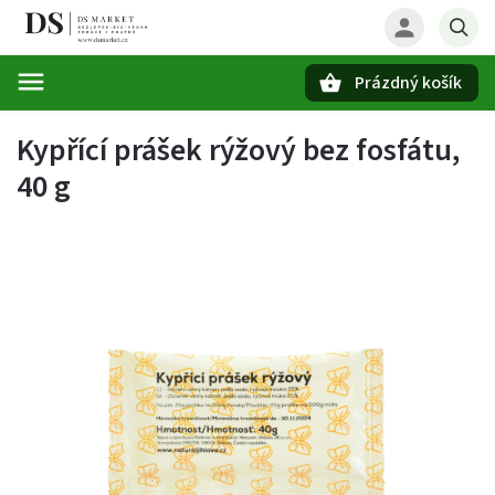
Prázdný košík
Hledat
Kypřící prášek rýžový bez fosfátu,
40 g