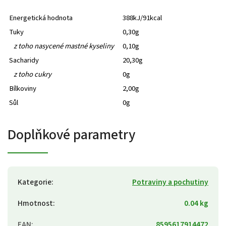
Energetická hodnota
388kJ/91kcal
Tuky
0,30g
z toho nasycené mastné kyseliny
0,10g
Sacharidy
20,30g
z toho cukry
0g
Bílkoviny
2,00g
Sůl
0g
Doplňkové parametry
Kategorie
:
Potraviny a pochutiny
Hmotnost
:
0.04 kg
EAN
:
8595617914472