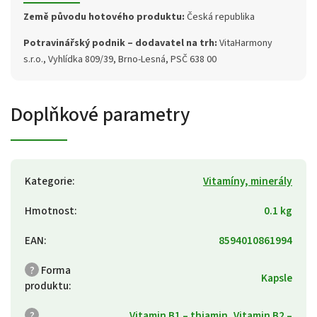
Země původu hotového produktu:
Česká republika
Potravinářský podnik – dodavatel na trh:
VitaHarmony
s.r.o., Vyhlídka 809/39, Brno-Lesná, PSČ 638 00
Doplňkové parametry
Kategorie
:
Vitamíny, minerály
Hmotnost
:
0.1 kg
EAN
:
8594010861994
?
Forma
Kapsle
produktu
:
?
Vitamin B1 – thiamin, Vitamin B2 –