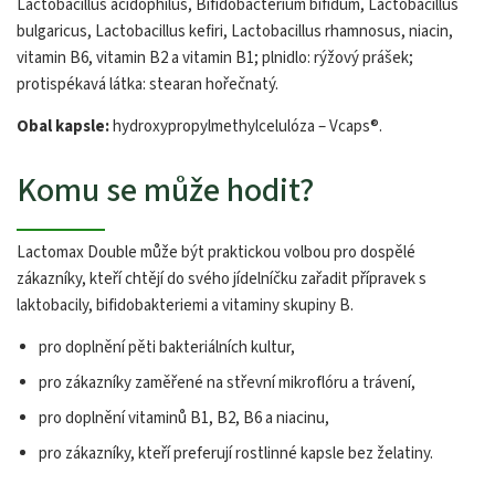
Lactobacillus acidophilus, Bifidobacterium bifidum, Lactobacillus
bulgaricus, Lactobacillus kefiri, Lactobacillus rhamnosus, niacin,
vitamin B6, vitamin B2 a vitamin B1; plnidlo: rýžový prášek;
protispékavá látka: stearan hořečnatý.
Obal kapsle:
hydroxypropylmethylcelulóza – Vcaps®.
Komu se může hodit?
Lactomax Double může být praktickou volbou pro dospělé
zákazníky, kteří chtějí do svého jídelníčku zařadit přípravek s
laktobacily, bifidobakteriemi a vitaminy skupiny B.
pro doplnění pěti bakteriálních kultur,
pro zákazníky zaměřené na střevní mikroflóru a trávení,
pro doplnění vitaminů B1, B2, B6 a niacinu,
pro zákazníky, kteří preferují rostlinné kapsle bez želatiny.