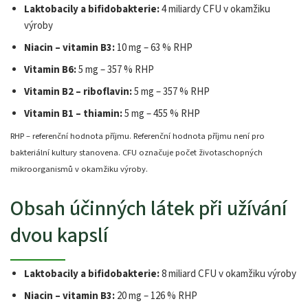
Laktobacily a bifidobakterie:
4 miliardy CFU v okamžiku
výroby
Niacin – vitamin B3:
10 mg – 63 % RHP
Vitamin B6:
5 mg – 357 % RHP
Vitamin B2 – riboflavin:
5 mg – 357 % RHP
Vitamin B1 – thiamin:
5 mg – 455 % RHP
RHP – referenční hodnota příjmu. Referenční hodnota příjmu není pro
bakteriální kultury stanovena. CFU označuje počet životaschopných
mikroorganismů v okamžiku výroby.
Obsah účinných látek při užívání
dvou kapslí
Laktobacily a bifidobakterie:
8 miliard CFU v okamžiku výroby
Niacin – vitamin B3:
20 mg – 126 % RHP