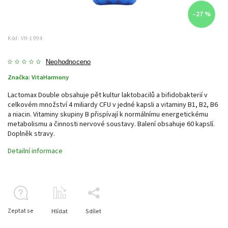
–27 %
Kód:
VH-1994
Neohodnoceno
Značka:
VitaHarmony
Lactomax Double obsahuje pět kultur laktobacilů a bifidobakterií v
celkovém množství 4 miliardy CFU v jedné kapsli a vitaminy B1, B2, B6
a niacin. Vitaminy skupiny B přispívají k normálnímu energetickému
metabolismu a činnosti nervové soustavy. Balení obsahuje 60 kapslí.
Doplněk stravy.
Detailní informace
Zeptat se
Hlídat
Sdílet