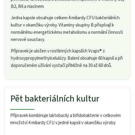
B2, B6 a niacinem.
Jedna kapsle obsahuje celkem 4 miliardy CFU bakteriálních
kultur v okamžiku výroby. Vitaminy skupiny B přispívají k
normálnímu energetickému metabolismu a normální činnosti
nervové soustavy.
Přípravek je uložen v rostlinných kapslích Vcaps® z
hydroxypropylmethylcelulózy. Balení obsahuje 60 kapslí a při
doporučeném užívání vystačí přibližně na 30 až 60 dnů.
Pět bakteriálních kultur
Přípravek kombinuje laktobacily a bifidobakterie v celkovém
množství 4 miliardy CFU v jedné kapsli v okamžiku výroby.