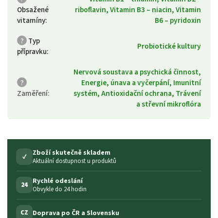
Obsažené
riboflavin, Vitamin B3 – niacin, Vitamin
vitamíny
:
B6 – pyridoxin
?
Typ
Probiotické kultury
přípravku
:
Nervová soustava a psychická činnost,
?
Energie, únava a vyčerpání, Imunitní
Zaměření
:
systém, Antioxidační ochrana, Trávení
a střevní mikroflóra
Zboží skutečně skladem
✓
Aktuální dostupnost u produktů
Rychlé odeslání
24
Obvykle do 24 hodin
Doprava po ČR a Slovensku
CZ