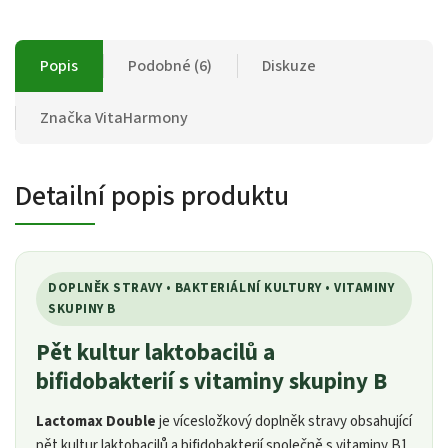
Popis
Podobné (6)
Diskuze
Značka
VitaHarmony
Detailní popis produktu
DOPLNĚK STRAVY • BAKTERIÁLNÍ KULTURY • VITAMINY
SKUPINY B
Pět kultur laktobacilů a
bifidobakterií s vitaminy skupiny B
Lactomax Double
je vícesložkový doplněk stravy obsahující
pět kultur laktobacilů a bifidobakterií společně s vitaminy B1,