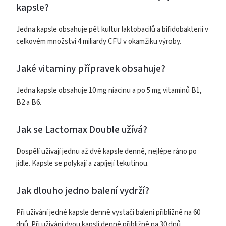
kapsle?
Jedna kapsle obsahuje pět kultur laktobacilů a bifidobakterií v
celkovém množství 4 miliardy CFU v okamžiku výroby.
Jaké vitaminy přípravek obsahuje?
Jedna kapsle obsahuje 10 mg niacinu a po 5 mg vitaminů B1,
B2 a B6.
Jak se Lactomax Double užívá?
Dospělí užívají jednu až dvě kapsle denně, nejlépe ráno po
jídle. Kapsle se polykají a zapíjejí tekutinou.
Jak dlouho jedno balení vydrží?
Při užívání jedné kapsle denně vystačí balení přibližně na 60
dnů. Při užívání dvou kapslí denně přibližně na 30 dnů.