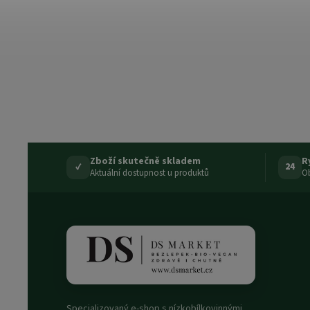
Zboží skutečně skladem
R
✓
24
Aktuální dostupnost u produktů
Ob
Specializovaný e-shop s nízkobílkovinnými,