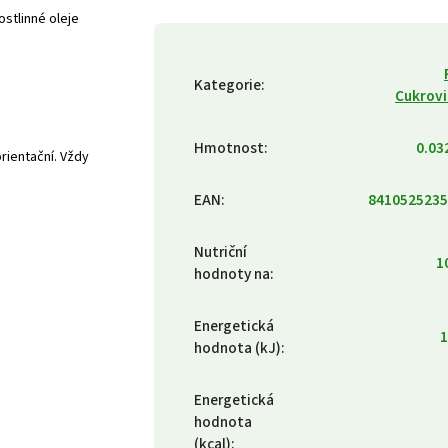
ostlinné oleje
Kategorie
:
Cukrov
Hmotnost
:
0.03
rientační. Vždy
EAN
:
8410525235
Nutriční
1
hodnoty na
:
Energetická
1
hodnota (kJ)
:
Energetická
hodnota
(kcal)
: