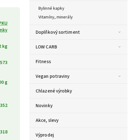
Bylinné kapky
Vitamíny, minerály
PKU
inky
Doplňkový sortiment
2 kg
LOW CARB
Fitness
573
Vegan potraviny
00 g
Chlazené výrobky
352
Novinky
Akce, slevy
318
Výprodej