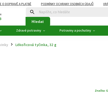
E O DOPRAVĚ A PLATBĚ
PODMÍNKY OCHRANY OSOBNÍCH ÚDAJŮ
VRÁ
ZDRAVÉ POTRAVINY
NOVINKY
AKCE, SLEVY
VÝPRODEJ
a:
3
Hledat
Zdravé potraviny
Potraviny a pochutiny
vinky
Lékořicová tyčinka, 32 g
/
Značka:
G