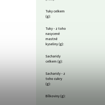
Tuky celkem
(g)
:
Tuky - z toho
nasycené
mastné
kyseliny (g)
:
Sacharidy
celkem (g)
:
Sacharidy - z
toho cukry
(g)
:
Bílkoviny (g)
: