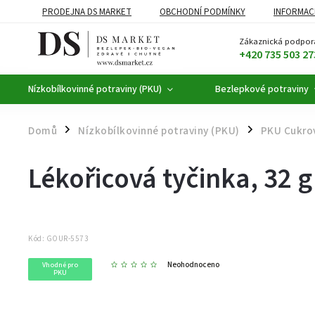
PRODEJNA DS MARKET
OBCHODNÍ PODMÍNKY
INFORMAC
BEZLEPKOVÉ POTRAVINY
BYLINNÉ KAPKY
ČAJE A KÁVA
Zákaznická podpor
+420 735 503 27
Nízkobílkovinné potraviny (PKU)
Bezlepkové potraviny
Domů
Nízkobílkovinné potraviny (PKU)
PKU Cukro
/
/
Lékořicová tyčinka, 32 g
Kód:
GOUR-5573
Neohodnoceno
Vhodné pro
PKU