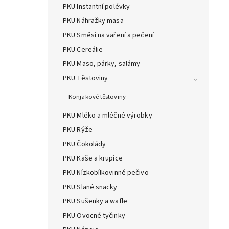
PKU Instantní polévky
PKU Náhražky masa
PKU Směsi na vaření a pečení
PKU Cereálie
PKU Maso, párky, salámy
PKU Těstoviny
Konjakové těstoviny
PKU Mléko a mléčné výrobky
PKU Rýže
PKU Čokolády
PKU Kaše a krupice
PKU Nízkobílkovinné pečivo
PKU Slané snacky
PKU Sušenky a wafle
PKU Ovocné tyčinky