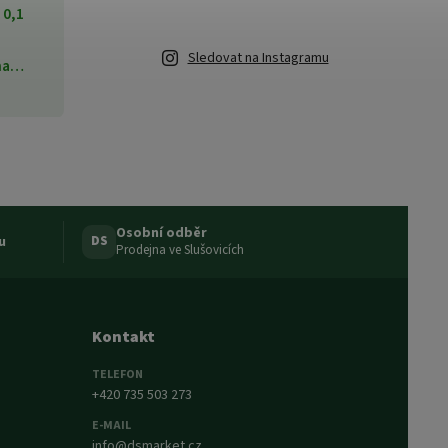
0,1
Sledovat na Instagramu
ána…
Osobní odběr
u
DS
Prodejna ve Slušovicích
Kontakt
TELEFON
+420 735 503 273
E-MAIL
info@dsmarket.cz