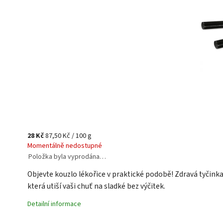
28 Kč
87,50 Kč / 100 g
Momentálně nedostupné
Položka byla vyprodána…
Objevte kouzlo lékořice v praktické podobě! Zdravá tyčinka
která utiší vaši chuť na sladké bez výčitek.
Detailní informace