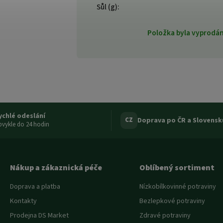
Sůl (g)
:
Položka byla vyprod
ychlé odeslání
Doprava po ČR a Slovensk
CZ
vykle do 24 hodin
Nákup a zákaznická péče
Oblíbený sortiment
Doprava a platba
Nízkobílkovinné potraviny
Kontakty
Bezlepkové potraviny
Prodejna DS Market
Zdravé potraviny