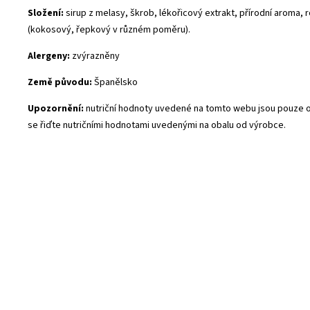
Složení:
sirup z melasy, škrob, lékořicový extrakt, přírodní aroma, r
(kokosový, řepkový v různém poměru).
Alergeny:
zvýrazněny
Země původu:
Španělsko
Upozornění:
nutriční hodnoty uvedené na tomto webu jsou pouze o
se řiďte nutričními hodnotami uvedenými na obalu od výrobce.