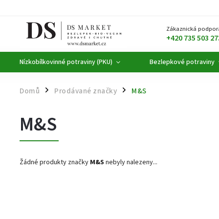
Zákaznická podpor
+420 735 503 27
Nízkobílkovinné potraviny (PKU)
Bezlepkové potraviny
Domů
Prodávané značky
M&S
/
/
M&S
Žádné produkty značky
M&S
nebyly nalezeny...