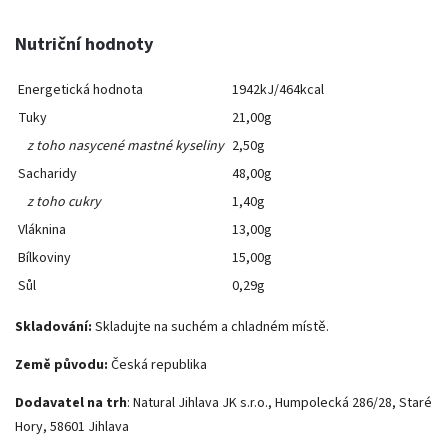
Nutriční hodnoty
Energetická hodnota
1942kJ/464kcal
Tuky
21,00g
z toho nasycené mastné kyseliny
2,50g
Sacharidy
48,00g
z toho cukry
1,40g
Vláknina
13,00g
Bílkoviny
15,00g
Sůl
0,29g
Skladování:
Skladujte na suchém a chladném místě.
Země původu:
Česká republika
Dodavatel na trh
: Natural Jihlava JK s.r.o., Humpolecká 286/28, Staré
Hory, 58601 Jihlava