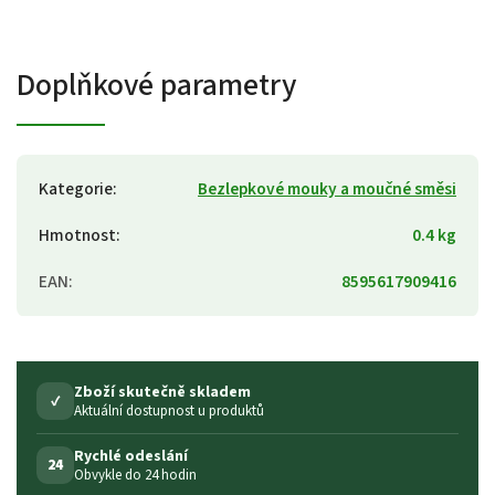
Doplňkové parametry
Kategorie
:
Bezlepkové mouky a moučné směsi
Hmotnost
:
0.4 kg
EAN
:
8595617909416
Zboží skutečně skladem
✓
Aktuální dostupnost u produktů
Rychlé odeslání
24
Obvykle do 24 hodin