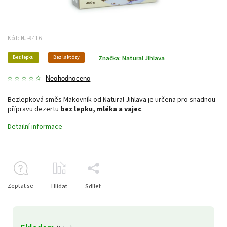
Kód:
NJ-9416
Bez lepku
Bez laktózy
Značka:
Natural Jihlava
Neohodnoceno
Bezlepková směs Makovník od Natural Jihlava je určena pro snadnou
přípravu dezertu
bez lepku, mléka a vajec
.
Detailní informace
Zeptat se
Hlídat
Sdílet