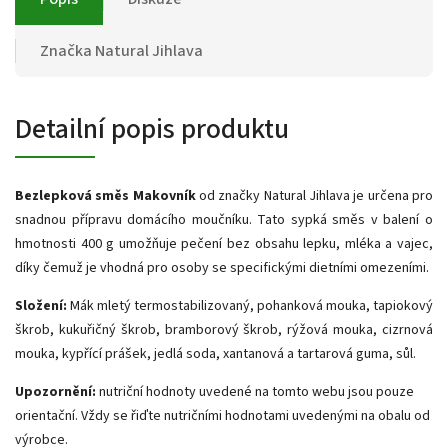
Značka
Natural Jihlava
Detailní popis produktu
Bezlepková směs Makovník
od značky Natural Jihlava je určena pro
snadnou přípravu domácího moučníku. Tato sypká směs v balení o
hmotnosti 400 g umožňuje pečení bez obsahu lepku, mléka a vajec,
díky čemuž je vhodná pro osoby se specifickými dietními omezeními.
Složení:
Mák mletý termostabilizovaný, pohanková mouka, tapiokový
škrob, kukuřičný škrob, bramborový škrob, rýžová mouka, cizrnová
mouka, kypřící prášek, jedlá soda, xantanová a tartarová guma, sůl.
Upozornění:
nutriční hodnoty uvedené na tomto webu jsou pouze
orientační. Vždy se řiďte nutričními hodnotami uvedenými na obalu od
výrobce.