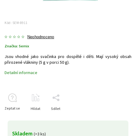
Kód:
SEM-8911
Neohodnoceno
Značka:
Semix
Jsou vhodné jako svačinka pro dospělé i děti. Mají vysoký obsah
přirozené vlákniny (5 g v porci 50 g).
Detailní informace
Zeptat se
Hlídat
Sdílet
Skladem
(>3 ks)