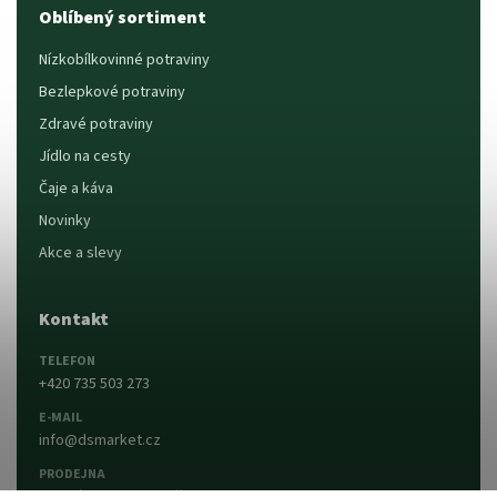
Oblíbený sortiment
Nízkobílkovinné potraviny
Bezlepkové potraviny
Zdravé potraviny
Jídlo na cesty
Čaje a káva
Novinky
Akce a slevy
Kontakt
TELEFON
+420 735 503 273
E-MAIL
info@dsmarket.cz
PRODEJNA
Dlouhá 90, 763 15 Slušovice