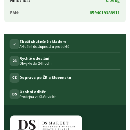
Hmotnost
:
0.05 kg
EAN
:
8594019388911
Zboží skutečně skladem
✓
Aktuální dostupnost u produktů
Rychlé odeslání
24
Obvykle do 24 hodin
Doprava po ČR a Slovensku
CZ
Osobní odběr
DS
Prodejna ve Slušovicích