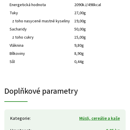
Energetická hodnota
2090kJ/498kcal
Tuky
27,00g
z toho nasycené mastné kyseliny
19,00g
Sacharidy
50,00g
z toho cukry
15,00g
Vláknina
9,80g
Bílkoviny
8,90g
Sůl
0,44g
Doplňkové parametry
Kategorie
:
Müsli, cereálie a kaše