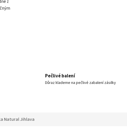
dně z
ročným
Pečlivé balení
Důraz klademe na pečlivé zabalení zásilky
ka
Natural Jihlava