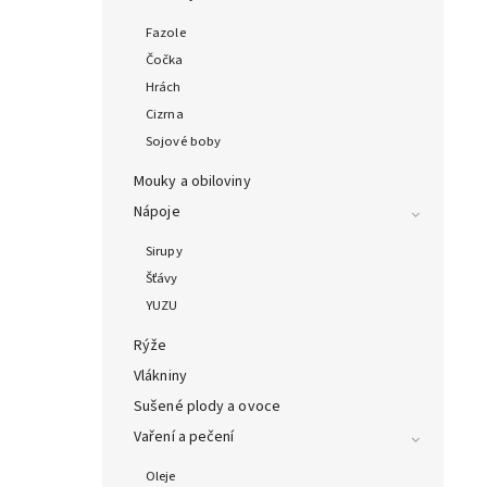
Fazole
Čočka
Hrách
Cizrna
Sojové boby
Mouky a obiloviny
Nápoje
Sirupy
Šťávy
YUZU
Rýže
Vlákniny
Sušené plody a ovoce
Vaření a pečení
Oleje