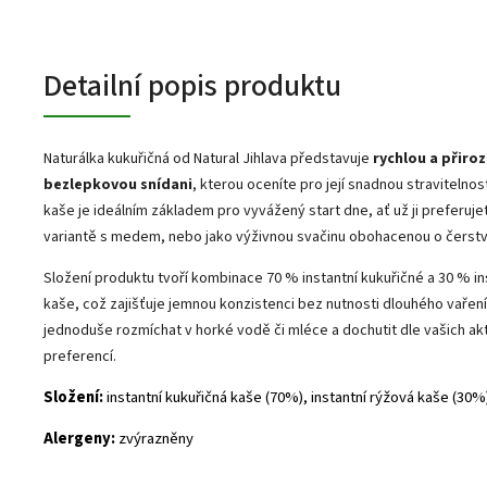
Detailní popis produktu
Naturálka kukuřičná od Natural Jihlava představuje
rychlou a přiro
bezlepkovou snídani
, kterou oceníte pro její snadnou stravitelnost
kaše je ideálním základem pro vyvážený start dne, ať už ji preferuje
variantě s medem, nebo jako výživnou svačinu obohacenou o čerst
Složení produktu tvoří kombinace 70 % instantní kukuřičné a 30 % in
kaše, což zajišťuje jemnou konzistenci bez nutnosti dlouhého vaření. 
jednoduše rozmíchat v horké vodě či mléce a dochutit dle vašich ak
preferencí.
Složení:
instantní kukuřičná kaše (70%), instantní rýžová kaše (30%
Alergeny:
zvýrazněny