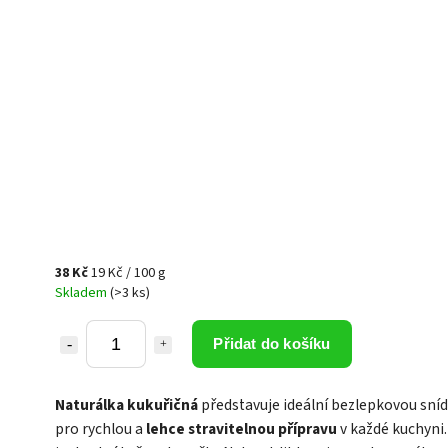
38 Kč
19 Kč / 100 g
Skladem
(>3 ks)
Přidat do košíku
Naturálka kukuřičná
představuje ideální bezlepkovou sní
pro rychlou a
lehce stravitelnou přípravu
v každé kuchyni.