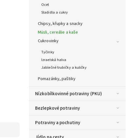
Ocet
Sladidla a cukry
Chipsy, křupky a snacky
Müsli, cereálie a kaše
Cukrovinky
Tyčinky
Izraelská halva
Jablečné trubičky a kuličky
Pomazánky, paštiky
Nízkobílkovinné potraviny (PKU)
Bezlepkové potraviny
Potraviny a pochutiny
Jídlo na cesty