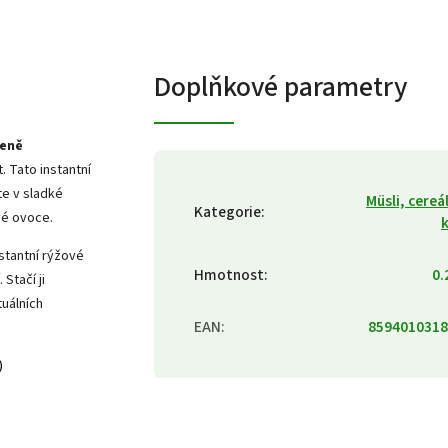
Doplňkové parametry
zeně
. Tato instantní
te v sladké
Müsli, cereál
Kategorie
:
vé ovoce.
stantní rýžové
Hmotnost
:
0.
Stačí ji
tuálních
EAN
:
8594010318
)