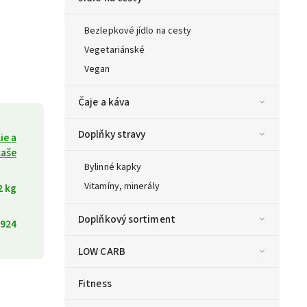
Bezlepkové jídlo na cesty
Vegetariánské
Vegan
Čaje a káva
Doplňky stravy
ie a
kaše
Bylinné kapky
Vitamíny, minerály
2 kg
Doplňkový sortiment
924
LOW CARB
Fitness