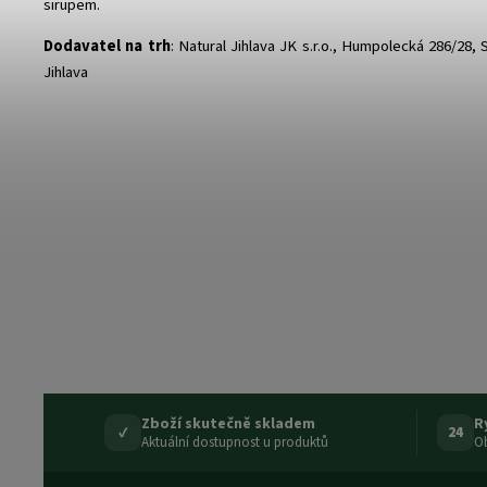
sirupem.
Dodavatel na trh
: Natural Jihlava JK s.r.o., Humpolecká 286/28,
Jihlava
Zboží skutečně skladem
R
✓
24
Aktuální dostupnost u produktů
Ob