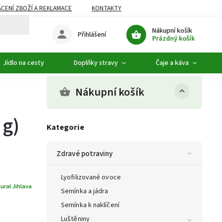
CENÍ ZBOŽÍ A REKLAMACE
KONTAKTY
DOPLŇKOVÝ SORTIMENT
Nákupní košík
Přihlášení
Prázdný košík
Jídlo na cesty
Doplňky stravy
Čaje a káva
Nákupní košík
 g)
Kategorie
Zdravé potraviny
Lyofilizované ovoce
ural Jihlava
Semínka a jádra
Semínka k naklíčení
Luštěniny