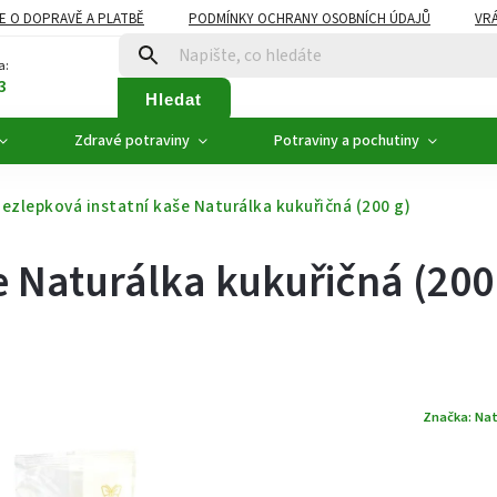
E O DOPRAVĚ A PLATBĚ
PODMÍNKY OCHRANY OSOBNÍCH ÚDAJŮ
VRÁ
ZDRAVÉ POTRAVINY
NOVINKY
AKCE, SLEVY
VÝPRODEJ
a:
3
Hledat
Zdravé potraviny
Potraviny a pochutiny
ezlepková instatní kaše Naturálka kukuřičná (200 g)
e Naturálka kukuřičná (200
Značka:
Nat