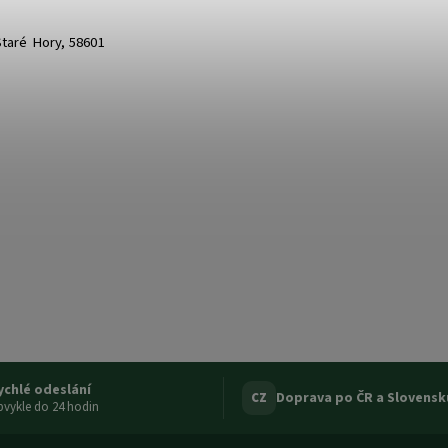
 Staré Hory, 58601
ychlé odeslání
Doprava po ČR a Slovensk
CZ
vykle do 24 hodin