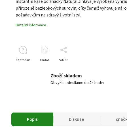
instantní kaše od značky Natural Jihlava je vyrobena výhra
přirozeně bezlepkových surovin, díky čemuž vyhovuje ná
požadavkům na zdravý životní styl.
Detailní informace
Zeptat se
Hlídat
Sdílet
Zboží skladem
Obvykle odesíláme do 24 hodin
Popis
Diskuze
Znač