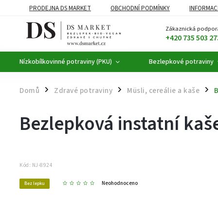
PRODEJNA DS MARKET
OBCHODNÍ PODMÍNKY
INFORMAC
BEZLEPKOVÉ POTRAVINY
BYLINNÉ KAPKY
ČAJE A KÁVA
Zákaznická podpor
+420 735 503 27
Nízkobílkovinné potraviny (PKU)
Bezlepkové potraviny
Domů
Zdravé potraviny
Müsli, cereálie a kaše
B
/
/
/
Bezlepková instatní kaš
Kód:
NJ-8924
Neohodnoceno
Bez lepku