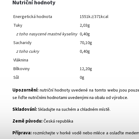
Nutriční hodnoty
Energetická hodnota
1551kJ/371kcal
Tuky
2,03g
z toho nasycené mastné kyseliny
0,40g
Sacharidy
70,10g
z toho cukry
0,40g
Vláknina
Bílkoviny
12,20g
Sůl
0g
Upozornění:
nutriční hodnoty uvedené na tomto webu jsou pouze
se řiďte nutričními hodnotami uvedenými na obalu od výrobce.
Skladování:
Skladujte na suchém a chladném místě.
Země původu:
Česká republika
Příprava:
rozmíchejte v horké vodě nebo mléce a oslaďte mede