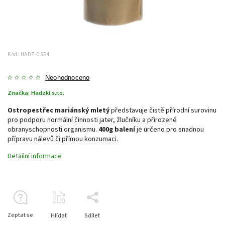
Kód:
HADZ-0554
Neohodnoceno
Značka:
Hadzki s.r.o.
Ostropestřec mariánský mletý
představuje čistě přírodní surovinu
pro podporu normální činnosti jater, žlučníku a přirozené
obranyschopnosti organismu.
400g balení
je určeno pro snadnou
přípravu nálevů či přímou konzumaci.
Detailní informace
Zeptat se
Hlídat
Sdílet