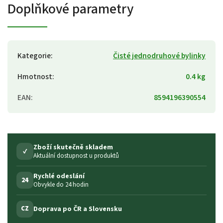
Doplňkové parametry
Kategorie
:
Čisté jednodruhové bylinky
Hmotnost
:
0.4 kg
EAN
:
8594196390554
Zboží skutečně skladem
✓
Aktuální dostupnost u produktů
Rychlé odeslání
24
Obvykle do 24 hodin
Doprava po ČR a Slovensku
CZ