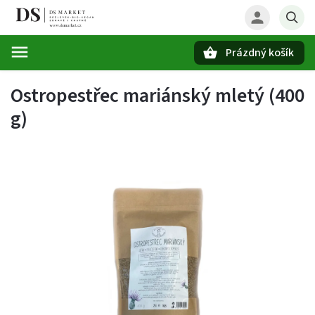
Prázdný košík
Hledat
Ostropestřec mariánský mletý (400
g)