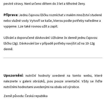
pestré stravy. Není určeno dětem do 3 let a těhotné ženy.
Příprava:
Jednu čajovou lžičku rozmíchat v malém množství studené
nebo vlažné vody. Vytvoří se kaše, kterou podle potřeby naředíme a
vypijeme. Lze také rovnou užít a zapít.
Užívání a doporučené dávkování: Užíváme 3x denně jednu čajovou
lžičku (2g). Dávkování lze v případě potřeby navýšit až na 10-12g
denně.
Upozornění:
nutriční hodnoty uvedené na tomto webu, které
naleznete v galerii obrázků, jsou pouze orientační. Vždy se řiďte
nutričními hodnotami uvedenými na obalu od výrobce.
Země původu: Česká republika