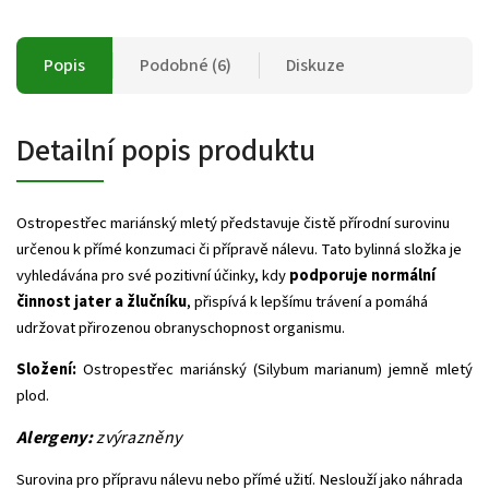
Popis
Podobné (6)
Diskuze
Detailní popis produktu
Ostropestřec mariánský mletý představuje čistě přírodní surovinu
určenou k přímé konzumaci či přípravě nálevu. Tato bylinná složka je
vyhledávána pro své pozitivní účinky, kdy
podporuje normální
činnost jater a žlučníku
, přispívá k lepšímu trávení a pomáhá
udržovat přirozenou obranyschopnost organismu.
Složení:
Ostropestřec mariánský (Silybum marianum) jemně mletý
plod.
Alergeny:
zvýrazněny
Surovina pro přípravu nálevu nebo přímé užití. Neslouží jako náhrada