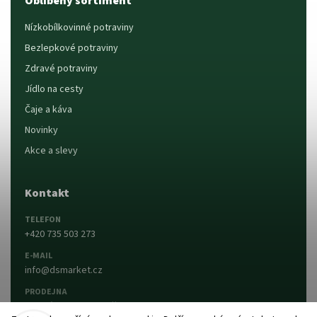
Oblíbený sortiment
Nízkobílkovinné potraviny
Bezlepkové potraviny
Zdravé potraviny
Jídlo na cesty
Čaje a káva
Novinky
Akce a slevy
Kontakt
TELEFON
+420 735 503 273
E-MAIL
info@dsmarket.cz
PRODEJNA
Dlouhá 90, 763 15 Slušovice