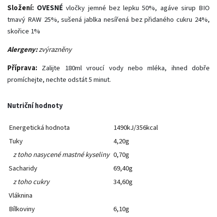
Složení:
OVESNÉ
vločky jemné bez lepku 50%, agáve sirup BIO
tmavý RAW 25%, sušená jablka nesířená bez přidaného cukru 24%,
skořice 1%
Alergeny:
zvýrazněny
Příprava:
Zalijte 180ml vroucí vody nebo mléka, ihned dobře
promíchejte, nechte odstát 5 minut.
Nutriční hodnoty
Energetická hodnota
1490kJ/356kcal
Tuky
4,20g
z toho nasycené mastné kyseliny
0,70g
Sacharidy
69,40g
z toho cukry
34,60g
Vláknina
Bílkoviny
6,10g