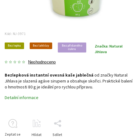
Kód:
NJ-3971
Bez lepku
Bez laktózy
Bez přidaného
Značka:
Natural
cukru
Jihlava
Neohodnoceno
Bezlepková instantní ovesná kaše jablečná
od značky Natural
Jihlava je slazená agáve sirupem a obsahuje skořici. Praktické balení
o hmotnosti 80 g je ideální pro rychlou přípravu.
Detailní informace
Zeptat se
Hlídat
Sdílet