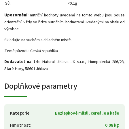
Sůl
<0,1g
Upozornění:
nutriční hodnoty uvedené na tomto webu jsou pouze
orientační. Vždy se řiďte nutričními hodnotami uvedenými na obalu od
výrobce.
Skladujte na suchém a chladném místě.
Země původu: Česká republika
Dodavatel na trh
: Natural Jihlava JK s.r.o., Humpolecká 286/28,
Staré Hory, 58601 Jihlava
Doplňkové parametry
Kategorie
:
Bezlepkové müsli, cereálie a kaše
Hmotnost
:
0.08 kg