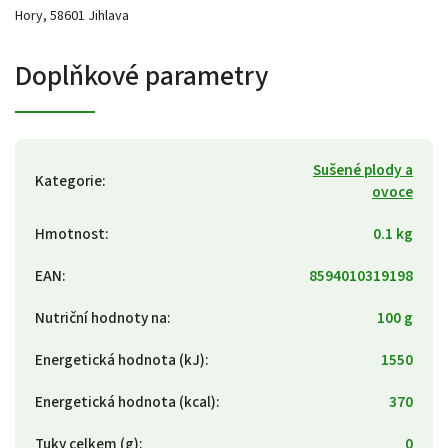
Hory, 58601 Jihlava
Doplňkové parametry
Sušené plody a
Kategorie
:
ovoce
Hmotnost
:
0.1 kg
EAN
:
8594010319198
Nutriční hodnoty na
:
100 g
Energetická hodnota (kJ)
:
1550
Energetická hodnota (kcal)
:
370
Tuky celkem (g)
:
0