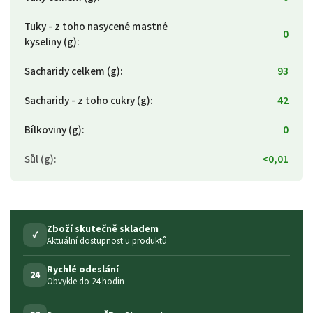
Tuky - z toho nasycené mastné
0
kyseliny (g)
:
Sacharidy celkem (g)
:
93
Sacharidy - z toho cukry (g)
:
42
Bílkoviny (g)
:
0
Sůl (g)
:
<0,01
Zboží skutečně skladem
✓
Aktuální dostupnost u produktů
Rychlé odeslání
24
Obvykle do 24 hodin