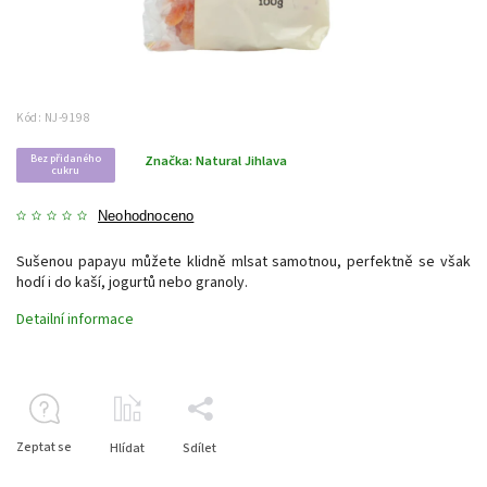
Kód:
NJ-9198
Bez přidaného
Značka:
Natural Jihlava
cukru
Neohodnoceno
Sušenou papayu můžete klidně mlsat samotnou, perfektně se však
hodí i do kaší, jogurtů nebo granoly.
Detailní informace
Zeptat se
Hlídat
Sdílet