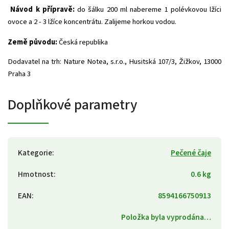
Návod k přípravě:
do šálku 200 ml nabereme 1 polévkovou lžíci
ovoce a 2 - 3 lžíce koncentrátu. Zalijeme horkou vodou.
Země původu:
Česká republika
Dodavatel na trh: Nature Notea, s.r.o., Husitská 107/3, Žižkov, 13000
Praha 3
Doplňkové parametry
Kategorie
:
Pečené čaje
Hmotnost
:
0.6 kg
EAN
:
8594166750913
Položka byla vyprodána…