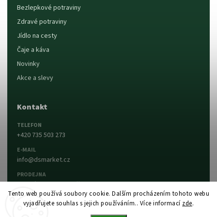
Bezlepkové potraviny
Zdravé potraviny
Jídlo na cesty
Čaje a káva
Novinky
Akce a slevy
Kontakt
TELEFON
+420 735 503 273
E-MAIL
info@dsmarket.cz
PRODEJNA
Dlouhá 90, 763 15 Slušovice
Tento web používá soubory cookie. Dalším procházením tohoto webu
vyjadřujete souhlas s jejich používáním.. Více informací
zde
.
Napsat nám
Prodejna a otevírací doba