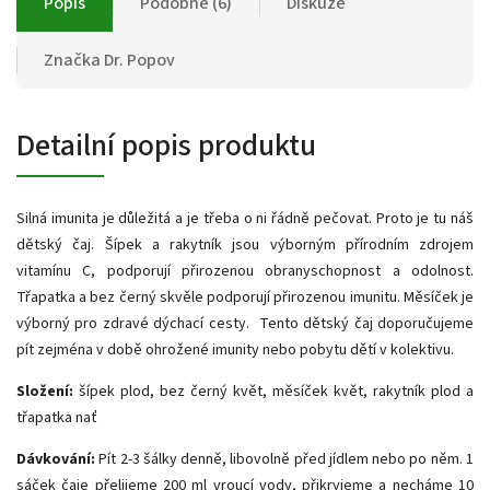
Popis
Podobné (6)
Diskuze
Značka
Dr. Popov
Detailní popis produktu
Silná imunita je důležitá a je třeba o ni řádně pečovat. Proto je tu náš
dětský čaj. Šípek a rakytník jsou výborným přírodním zdrojem
vitamínu C, podporují přirozenou obranyschopnost a odolnost.
Třapatka a bez černý skvěle podporují přirozenou imunitu. Měsíček je
výborný pro zdravé dýchací cesty. Tento dětský čaj doporučujeme
pít zejména v době ohrožené imunity nebo pobytu dětí v kolektivu.
Složení:
šípek plod, bez černý květ, měsíček květ, rakytník plod a
třapatka nať
Dávkování:
Pít 2-3 šálky denně, libovolně před jídlem nebo po něm. 1
sáček čaje přelijeme 200 ml vroucí vody, přikryjeme a necháme 10