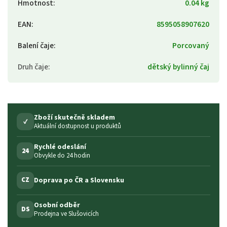
Hmotnost
:
0.04 kg
EAN
:
8595058907620
Balení čaje
:
Porcovaný
Druh čaje
:
dětský bylinný čaj
Zboží skutečně skladem
✓
Aktuální dostupnost u produktů
Rychlé odeslání
24
Obvykle do 24 hodin
Doprava po ČR a Slovensku
CZ
Osobní odběr
DS
Prodejna ve Slušovicích