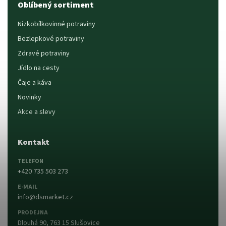
Oblíbený sortiment
Nízkobílkovinné potraviny
Bezlepkové potraviny
Zdravé potraviny
Jídlo na cesty
Čaje a káva
Novinky
Akce a slevy
Kontakt
TELEFON
+420 735 503 273
E-MAIL
info@dsmarket.cz
PRODEJNA
Dlouhá 90, 763 15 Slušovice