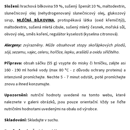
Složení:
hrachová bílkovina 59 %, sušený špenát 10 %, maltodextrin,
slunečnicový olej (nehydrogenovaný slunečnicový olej, glukozový
sirup,
MLÉČNÁ
BÍLKOVINA
, protispékavá látka (oxid křemičitý)),
maltodextrin, sušená mletá cibule, sušený mletý česnek, mořská sůl,
olivový olej, směs koření, regulátor kyselosti (kyselina citronová).
Alergeny:
zvýrazněny. Může obsahovat stopy skořápkových plodů,
sóji, sezamu, vajec, celeru, hořčice, lepku, arašídů a oxidu siřičitého.
Příprava:
obsah sáčku (55 g) vsypte do misky či hrníčku, zalijte asi
160 - 190 ml horké vody (max 80 °C - z důvodu ochrany proteinu) a
intenzivně promíchejte. Nechte 5 - 7 minut odstát, poté promíchejte
znovu a ihned konzumujte.
Upozornění:
nutriční hodnoty uvedené na tomto webu, které
naleznete v galerii obrázků, jsou pouze orientační. Vždy se řiďte
nutričními hodnotami uvedenými na obalu od výrobce.
Skladování:
Skladujte v suchu.