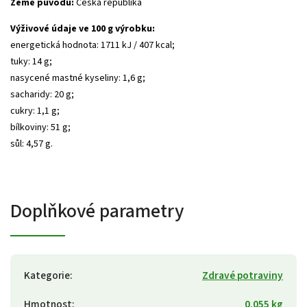
Země původu:
Česká republika
Výživové údaje ve 100 g výrobku:
energetická hodnota: 1711 kJ / 407 kcal;
tuky: 14 g;
nasycené mastné kyseliny: 1,6 g;
sacharidy: 20 g;
cukry: 1,1 g;
bílkoviny: 51 g;
sůl: 4,57 g.
Doplňkové parametry
Kategorie
:
Zdravé potraviny
Hmotnost
:
0.055 kg