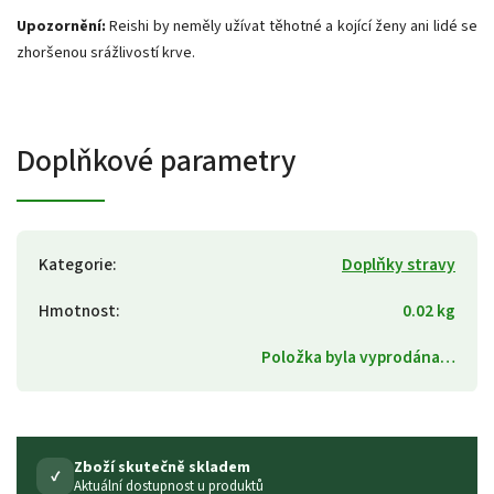
Upozornění:
Reishi by neměly užívat těhotné a kojící ženy ani lidé se
zhoršenou srážlivostí krve.
Doplňkové parametry
Kategorie
:
Doplňky stravy
Hmotnost
:
0.02 kg
Položka byla vyprodána…
Zboží skutečně skladem
✓
Aktuální dostupnost u produktů