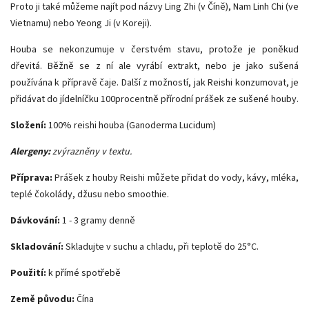
Proto ji také můžeme najít pod názvy Ling Zhi (v Číně), Nam Linh Chi (ve
Vietnamu) nebo Yeong Ji (v Koreji).
Houba se nekonzumuje v čerstvém stavu, protože je poněkud
dřevitá. Běžně se z ní ale vyrábí extrakt, nebo je jako sušená
používána k přípravě čaje. Další z možností, jak Reishi konzumovat, je
přidávat do jídelníčku 100procentně přírodní prášek ze sušené houby.
Složení:
100% reishi houba (Ganoderma Lucidum)
Alergeny:
zvýrazn
ě
ny v
textu.
Příprava:
Prášek z houby Reishi můžete přidat do vody, kávy, mléka,
teplé čokolády, džusu nebo smoothie.
Dávkování:
1 - 3 gramy denně
Skladování:
Skladujte v suchu a chladu, při teplotě do 25°C.
Použití:
k přímé spotřebě
Zem
ě
p
ů
vodu:
Čína