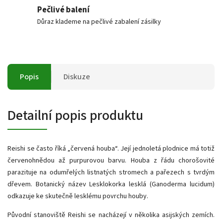
Pečlivé balení
Důraz klademe na pečlivé zabalení zásilky
Popis
Diskuze
Detailní popis produktu
Reishi se často říká „červená houba“. Její jednoletá plodnice má totiž
červenohnědou až purpurovou barvu. Houba z řádu chorošovité
parazituje na odumřelých listnatých stromech a pařezech s tvrdým
dřevem. Botanický název Lesklokorka lesklá (Ganoderma lucidum)
odkazuje ke skutečně lesklému povrchu houby.
Původní stanoviště Reishi se nacházejí v několika asijských zemích.