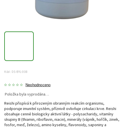
Kód:
DS-BYL-008
Neohodnoceno
Položka byla vyprodána…
Reishi přispívá k přirozeným obranným reakcím organismu,
podporuje imunitní systém, příznivě ovlivňuje cirkulaci krve. Reishi
obsahuje cenné biologicky aktivní látky - polysacharidy, vitamíny
skupiny B (thiamin, riboflavin, niacin), minerály (vápník, hořčík, zinek,
fosfor, meď, železo), amino kyseliny, flavonoidy, saponiny a