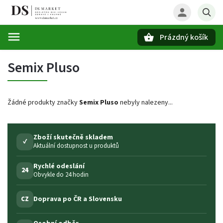
Prázdný košík
Hledat
Semix Pluso
Žádné produkty značky
Semix Pluso
nebyly nalezeny...
Zboží skutečně skladem
✓
Aktuální dostupnost u produktů
Rychlé odeslání
24
Obvykle do 24 hodin
Doprava po ČR a Slovensku
CZ