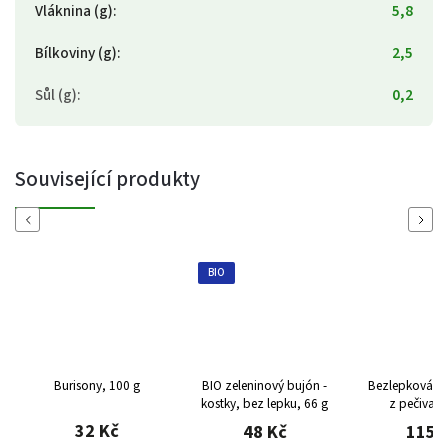
Vláknina (g)
:
5,8
Bílkoviny (g)
:
2,5
Sůl (g)
:
0,2
Související produkty
Previous
Next
BIO
Burisony, 100 g
BIO zeleninový bujón -
Bezlepková st
kostky, bez lepku, 66 g
z pečiva (
32 Kč
48 Kč
115 