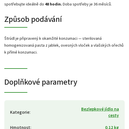
spotřebujte ideálně do
48 hodin.
Doba spotřeby je 36 měsíců.
Způsob podávání
Štrúdl je připravený k okamžité konzumaci — s
terilovaná
homogenizovaná pasta z jablek, ovesných vloček a vlašských ořechů
k přímé konzumaci.
Doplňkové parametry
Bezlepkové jídlo na
Kategorie
:
cesty
Hmotnost
:
0.12 kg