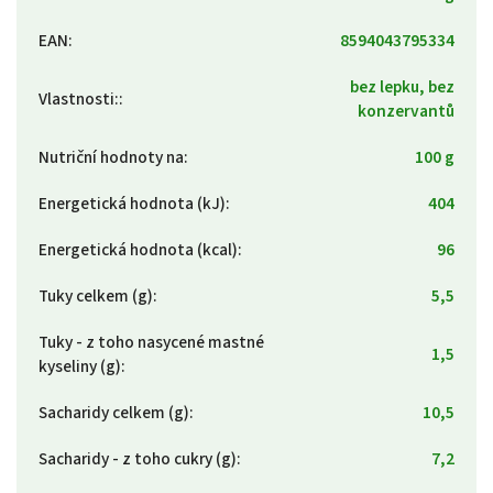
EAN
:
8594043795334
bez lepku, bez
Vlastnosti:
:
konzervantů
Nutriční hodnoty na
:
100 g
Energetická hodnota (kJ)
:
404
Energetická hodnota (kcal)
:
96
Tuky celkem (g)
:
5,5
Tuky - z toho nasycené mastné
1,5
kyseliny (g)
:
Sacharidy celkem (g)
:
10,5
Sacharidy - z toho cukry (g)
:
7,2