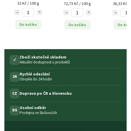
32 Kč / 100 g
72,73 Kč / 100 g
38,33 Kč /
Do košíku
Do košíku
Do koš
Zboží skutečně skladem
✓
Aktuální dostupnost u produktů
Rychlé odeslání
24
Obvykle do 24 hodin
Doprava po ČR a Slovensku
CZ
Osobní odběr
DS
Prodejna ve Slušovicích