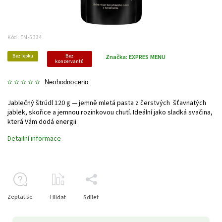
Kód:
EM-5334
Bez lepku
Bez
Značka:
EXPRES MENU
konzervantů
Neohodnoceno
Jablečný štrúdl 120 g — jemně mletá pasta z čerstvých šťavnatých
jablek, skořice a jemnou rozinkovou chutí. Ideální jako sladká svačina,
která Vám dodá energii
Detailní informace
Zeptat se
Hlídat
Sdílet