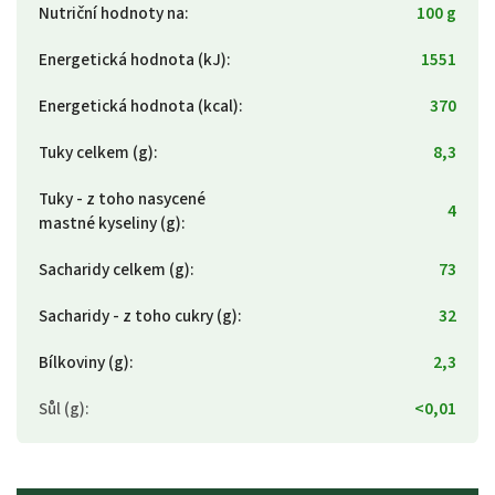
Nutriční hodnoty na
:
100 g
Energetická hodnota (kJ)
:
1551
Energetická hodnota (kcal)
:
370
Tuky celkem (g)
:
8,3
Tuky - z toho nasycené
4
mastné kyseliny (g)
:
Sacharidy celkem (g)
:
73
Sacharidy - z toho cukry (g)
:
32
Bílkoviny (g)
:
2,3
Sůl (g)
:
<0,01