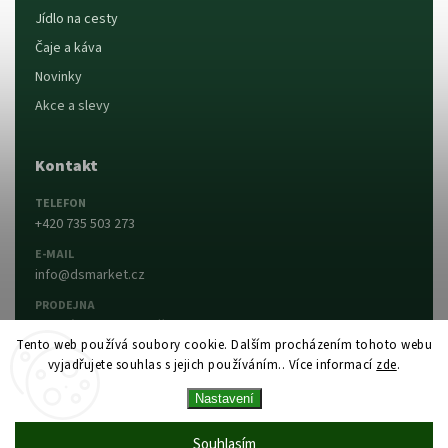
Jídlo na cesty
Čaje a káva
Novinky
Akce a slevy
Kontakt
TELEFON
+420 735 503 273
E-MAIL
info@dsmarket.cz
PRODEJNA
Dlouhá 90, 763 15 Slušovice
Tento web používá soubory cookie. Dalším procházením tohoto webu
vyjadřujete souhlas s jejich používáním.. Více informací
zde
.
Napsat nám
Prodejna a otevírací doba
Nastavení
Vytvořil Shoptet
Copyright 2026
DS MARKET
. Všechna práva
Souhlasím