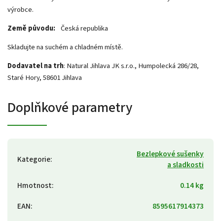
výrobce.
Země původu:
Česká republika
Skladujte na suchém a chladném místě.
Dodavatel na trh
: Natural Jihlava JK s.r.o., Humpolecká 286/28,
Staré Hory, 58601 Jihlava
Doplňkové parametry
Bezlepkové sušenky
Kategorie
:
a sladkosti
Hmotnost
:
0.14 kg
EAN
:
8595617914373