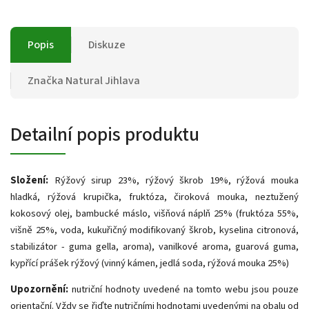
Popis
Diskuze
Značka
Natural Jihlava
Detailní popis produktu
Složení:
Rýžový sirup 23%, rýžový škrob 19%, rýžová mouka
hladká, rýžová krupička, fruktóza, čiroková mouka, neztužený
kokosový olej, bambucké máslo, višňová náplň 25% (fruktóza 55%,
višně 25%, voda, kukuřičný modifikovaný škrob, kyselina citronová,
stabilizátor - guma gella, aroma), vanilkové aroma, guarová guma,
kypřící prášek rýžový (vinný kámen, jedlá soda, rýžová mouka 25%)
Upozornění:
nutriční hodnoty uvedené na tomto webu jsou pouze
orientační. Vždy se řiďte nutričními hodnotami uvedenými na obalu od