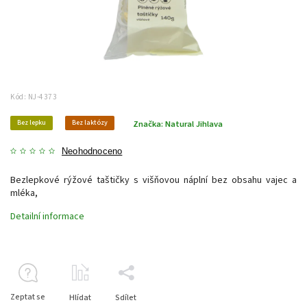
Kód:
NJ-4373
Bez lepku
Bez laktózy
Značka:
Natural Jihlava
Neohodnoceno
Bezlepkové rýžové taštičky s višňovou náplní bez obsahu vajec a
mléka,
Detailní informace
Zeptat se
Hlídat
Sdílet