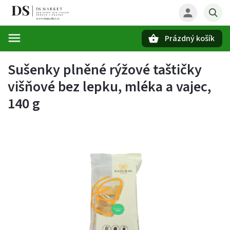
Prázdný košík
Hledat
Sušenky plněné rýžové taštičky
višňové bez lepku, mléka a vajec,
140 g