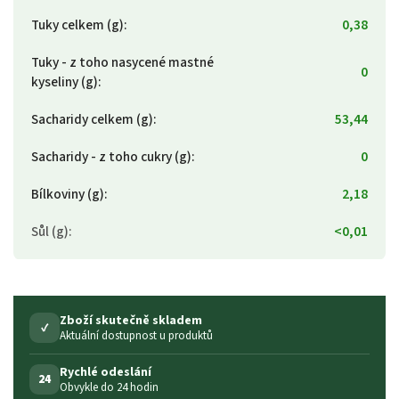
Tuky celkem (g)
:
0,38
Tuky - z toho nasycené mastné
0
kyseliny (g)
:
Sacharidy celkem (g)
:
53,44
Sacharidy - z toho cukry (g)
:
0
Bílkoviny (g)
:
2,18
Sůl (g)
:
<0,01
Zboží skutečně skladem
✓
Aktuální dostupnost u produktů
Rychlé odeslání
24
Obvykle do 24 hodin