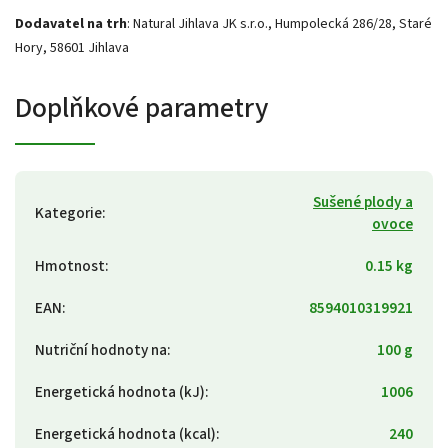
Dodavatel na trh
: Natural Jihlava JK s.r.o., Humpolecká 286/28, Staré
Hory, 58601 Jihlava
Doplňkové parametry
Sušené plody a
Kategorie
:
ovoce
Hmotnost
:
0.15 kg
EAN
:
8594010319921
Nutriční hodnoty na
:
100 g
Energetická hodnota (kJ)
:
1006
Energetická hodnota (kcal)
:
240