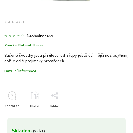
Kód:
NJ-9921
Neohodnoceno
Značka:
Natural Jihlava
Sušené švestky jsou při úlevě od zácpy ještě účinnější než psyllium,
což je další projímavý prostředek.
Detailní informace
Zeptat se
Hlídat
Sdílet
Skladem
(>3 ks)