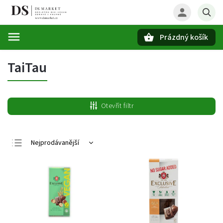
Prázdný košík
Hledat
TaiTau
Otevřít filtr
Nejprodávanější
Nejlevnější
Nejdražší
Abecedně