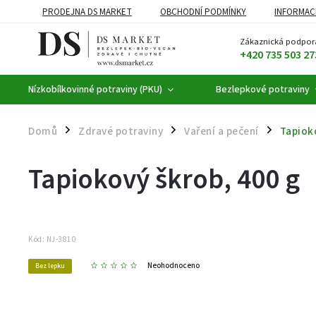
PRODEJNA DS MARKET
OBCHODNÍ PODMÍNKY
INFORMAC
BEZLEPKOVÉ POTRAVINY
BYLINNÉ KAPKY
ČAJE A KÁVA
Zákaznická podpor
+420 735 503 27
Nízkobílkovinné potraviny (PKU)
Bezlepkové potraviny
Domů
Zdravé potraviny
Vaření a pečení
Tapiok
/
/
/
Tapiokový škrob, 400 g
Kód:
NJ-3810
Neohodnoceno
Bez lepku