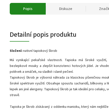
Popis
Diskuze
Znač
Detailní popis produktu
Složení:
nativní tapiokový škrob
Má vynikající pekařské vlastnosti. Tapioka má široké využití, 
bezlepkové mouky a zlepšit konzistenci hotových jídel. Je vhod
polévek a omáček, na sladké i slané pečení.
Tapiokový škrob je výborná náhrada za klasickou pšeničnou mou
široké spektrum využití. Obsahuje spoustu sacharidů, bílkoviny a 
lepek ani jiné alergeny. Tapiokový škrob je tak ideální pro celiaky, v
stravě.
Tapioka je škrob získávaný z oddenku manioku, který nám nejblíž