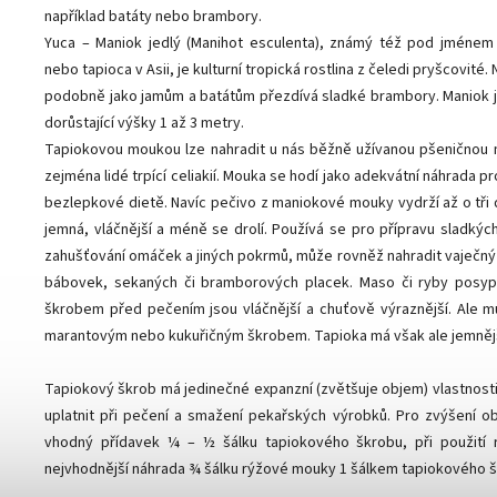
například batáty nebo brambory.
Yuca – Maniok jedlý (Manihot esculenta), známý též pod jménem 
nebo tapioca v Asii, je kulturní tropická rostlina z čeledi pryšcovité
podobně jako jamům a batátům přezdívá sladké brambory. Maniok j
dorůstající výšky 1 až 3 metry.
Tapiokovou moukou lze nahradit u nás běžně užívanou pšeničnou 
zejména lidé trpící celiakií. Mouka se hodí jako adekvátní náhrada p
bezlepkové dietě. Navíc pečivo z maniokové mouky vydrží až o tři d
jemná, vláčnější a méně se drolí. Používá se pro přípravu sladkých
zahušťování omáček a jiných pokrmů, může rovněž nahradit vaječný b
bábovek, sekaných či bramborových placek. Maso či ryby pos
škrobem před pečením jsou vláčnější a chuťově výraznější. Ale m
marantovým nebo kukuřičným škrobem. Tapioka má však ale jemnějš
Tapiokový škrob má jedinečné expanzní (zvětšuje objem) vlastnost
uplatnit při pečení a smažení pekařských výrobků. Pro zvýšení o
vhodný přídavek ¼ – ½ šálku tapiokového škrobu, při použití
nejvhodnější náhrada ¾ šálku rýžové mouky 1 šálkem tapiokového š