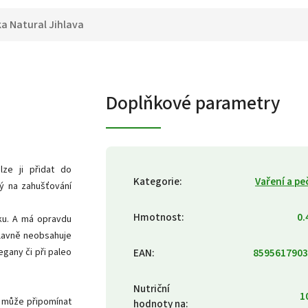
ka
Natural Jihlava
Doplňkové parametry
lze ji přidat do
Kategorie
:
Vaření a pe
ný na zahušťování
Hmotnost
:
0.
ku. A má opravdu
hlavně neobsahuje
egany či při paleo
EAN
:
8595617903
Nutriční
1
e může připomínat
hodnoty na
: