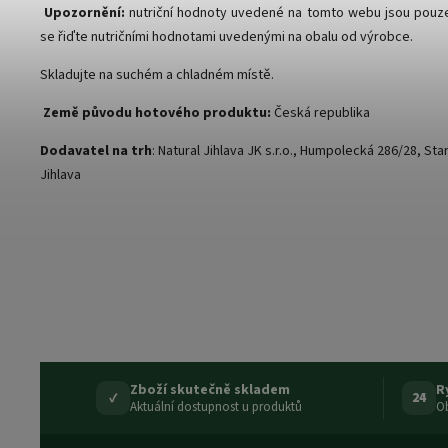
Upozornění:
nutriční hodnoty uvedené na tomto webu jsou pouze
se řiďte nutričními hodnotami uvedenými na obalu od výrobce.
Skladujte na suchém a chladném místě.
Země původu hotového produktu:
Česká republika
Dodavatel na trh
: Natural Jihlava JK s.r.o., Humpolecká 286/28, St
Jihlava
Zboží skutečně skladem
R
✓
24
Aktuální dostupnost u produktů
Ob