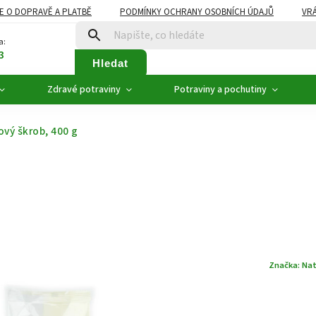
E O DOPRAVĚ A PLATBĚ
PODMÍNKY OCHRANY OSOBNÍCH ÚDAJŮ
VRÁ
ZDRAVÉ POTRAVINY
NOVINKY
AKCE, SLEVY
VÝPRODEJ
a:
3
Hledat
Zdravé potraviny
Potraviny a pochutiny
ový škrob, 400 g
Značka:
Nat