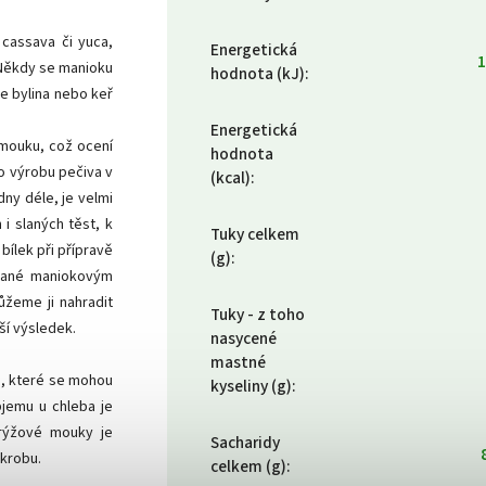
cassava či yuca,
Energetická
1
. Někdy se manioku
hodnota (kJ)
:
e bylina nebo keř
Energetická
mouku, což ocení
hodnota
ro výrobu pečiva v
(kcal)
:
ny déle, je velmi
 i slaných těst, k
Tuky celkem
ílek při přípravě
(g)
:
ypané maniokovým
ůžeme ji nahradit
Tuky - z toho
í výsledek.
nasycené
mastné
i, které se mohou
kyseliny (g)
:
bjemu u chleba je
 rýžové mouky je
Sacharidy
krobu.
celkem (g)
: