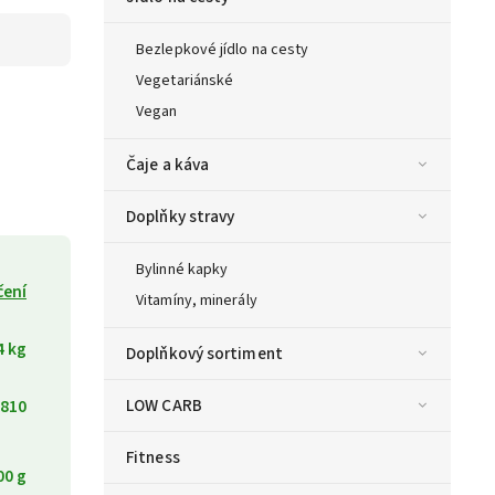
Bezlepkové jídlo na cesty
Vegetariánské
Vegan
Čaje a káva
Doplňky stravy
Bylinné kapky
čení
Vitamíny, minerály
4 kg
Doplňkový sortiment
LOW CARB
810
Fitness
00 g