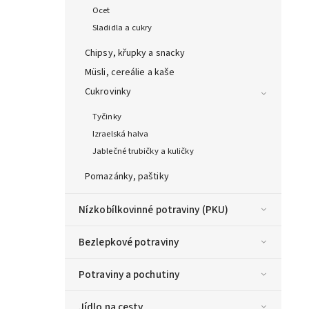
Ocet
Sladidla a cukry
Chipsy, křupky a snacky
Müsli, cereálie a kaše
Cukrovinky
Tyčinky
Izraelská halva
Jablečné trubičky a kuličky
Pomazánky, paštiky
Nízkobílkovinné potraviny (PKU)
Bezlepkové potraviny
Potraviny a pochutiny
Jídlo na cesty