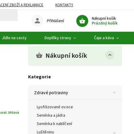
CENÍ ZBOŽÍ A REKLAMACE
KONTAKTY
DOPLŇKOVÝ SORTIMENT
Nákupní košík
Přihlášení
Prázdný košík
Jídlo na cesty
Doplňky stravy
Čaje a káva
Nákupní košík
Kategorie
Zdravé potraviny
Lyofilizované ovoce
ural Jihlava
Semínka a jádra
Semínka k naklíčení
Luštěniny