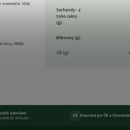
 orientační. Vždy
Sacharidy - z
toho cukry
(g)
:
Bílkoviny (g)
:
aré Hory, 58601
Sůl (g)
:
ychlé odeslání
Doprava po ČR a Slovensk
CZ
vykle do 24 hodin