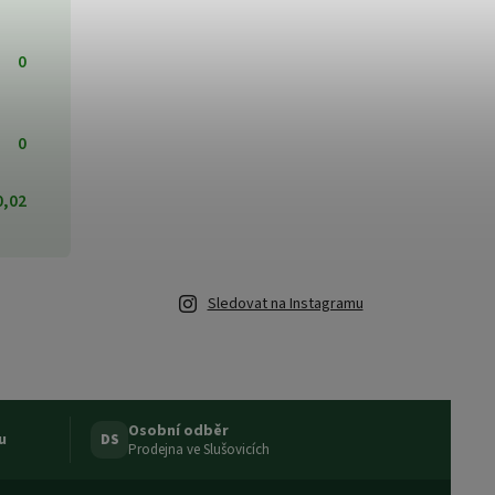
0
0
0,02
Sledovat na Instagramu
Osobní odběr
u
DS
Prodejna ve Slušovicích