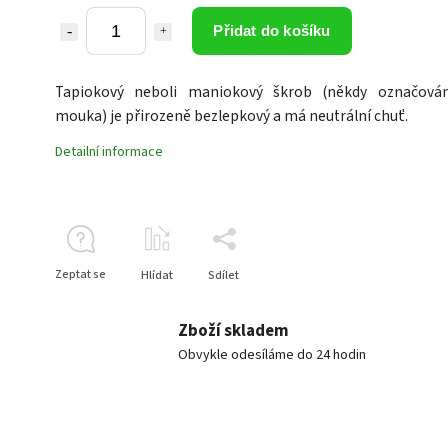
Přidat do košíku
Tapiokový neboli maniokový škrob (někdy označová
mouka) je přirozeně bezlepkový a má neutrální chuť.
Detailní informace
Zeptat se
Hlídat
Sdílet
Zboží skladem
Obvykle odesíláme do 24 hodin