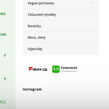
Vegan potraviny
455
Chlazené výrobky
Novinky
348
Akce, slevy
Výprodej
0
0
Instagram
87,1