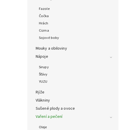
Fazole
Čočka
Hrách
Cizrna
Sojové boby
Mouky a obiloviny
Nápoje
Sirupy
Šťávy
YUZU
Rýže
Vlákniny
Sušené plody a ovoce
Vaření a pečení
Oleje