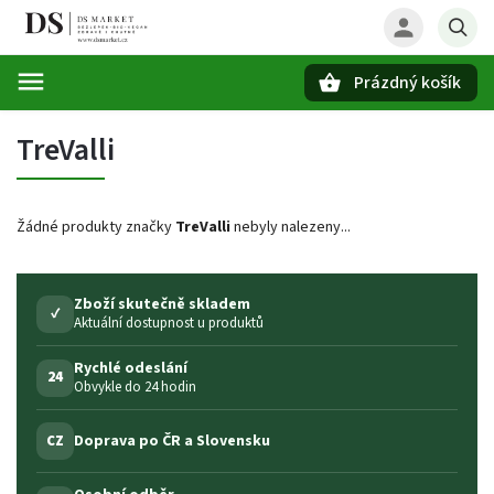
Prázdný košík
Hledat
TreValli
Žádné produkty značky
TreValli
nebyly nalezeny...
Zboží skutečně skladem
✓
Aktuální dostupnost u produktů
Rychlé odeslání
24
Obvykle do 24 hodin
Doprava po ČR a Slovensku
CZ