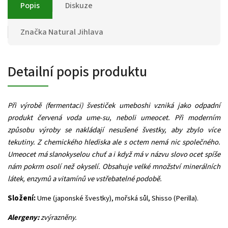
Popis
Diskuze
Značka
Natural Jihlava
Detailní popis produktu
Při výrobě (fermentaci) švestiček umeboshi vzniká jako odpadní
produkt červená voda ume-su, neboli umeocet. Při moderním
způsobu výroby se nakládají nesušené švestky, aby zbylo více
tekutiny. Z chemického hlediska ale s octem nemá nic společného.
Umeocet má slanokyselou chuť a i když má v názvu slovo ocet spíše
nám pokrm osolí než okyselí. Obsahuje velké množství minerálních
látek, enzymů a vitamínů ve vstřebatelné podobě.
Složení:
Ume (japonské švestky), mořská sůl, Shisso (Perilla).
Alergeny:
zvýrazněny.