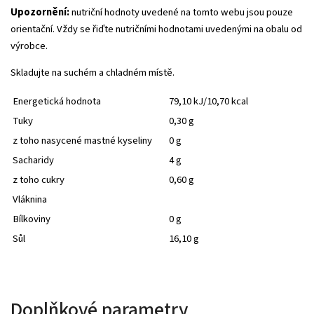
Upozornění:
nutriční hodnoty uvedené na tomto webu jsou pouze
orientační. Vždy se řiďte nutričními hodnotami uvedenými na obalu od
výrobce.
Skladujte na suchém a chladném místě.
Energetická hodnota
79,10 kJ/10,70 kcal
Tuky
0,30 g
z toho nasycené mastné kyseliny
0 g
Sacharidy
4 g
z toho cukry
0,60 g
Vláknina
Bílkoviny
0 g
Sůl
16,10 g
Doplňkové parametry