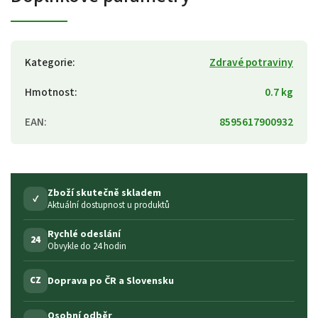
Kategorie
:
Zdravé potraviny
Hmotnost
:
0.7 kg
EAN
:
8595617900932
Zboží skutečně skladem
✓
Aktuální dostupnost u produktů
Rychlé odeslání
24
Obvykle do 24 hodin
Doprava po ČR a Slovensku
CZ
Osobní odběr