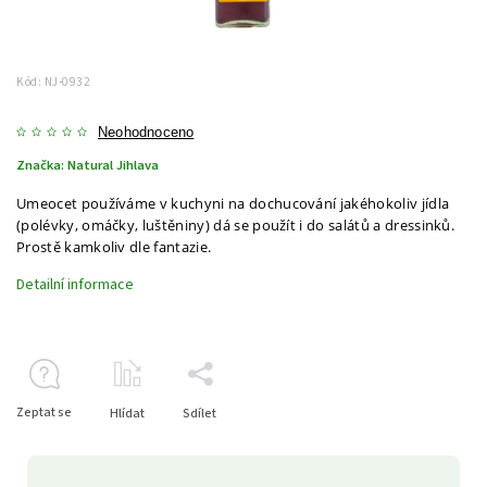
Kód:
NJ-0932
Neohodnoceno
Značka:
Natural Jihlava
Umeocet používáme v kuchyni na dochucování jakéhokoliv jídla
(polévky, omáčky, luštěniny) dá se použít i do salátů a dressinků.
Prostě kamkoliv dle fantazie.
Detailní informace
Zeptat se
Hlídat
Sdílet