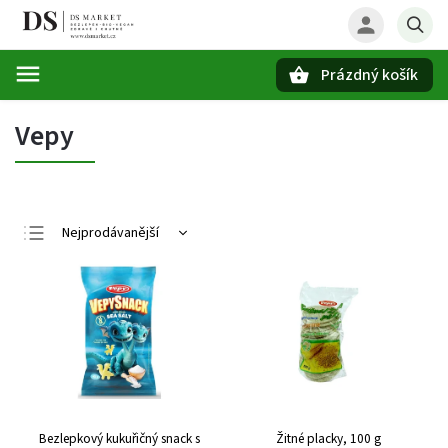
Prázdný košík
Hledat
Vepy
Nejprodávanější
Nejlevnější
Nejdražší
Abecedně
Bezlepkový kukuřičný snack s
Žitné placky, 100 g