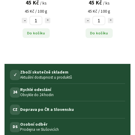
45 Kč
45 Kč
/ ks
/ ks
45 Kč / 100 g
45 Kč / 100 g
Do košíku
Do košíku
Zboží skutečně skladem
✓
Aktuální dostupnost u produktů
Rychlé odeslání
24
Obvykle do 24 hodin
Doprava po ČR a Slovensku
CZ
Osobní odběr
DS
Prodejna ve Slušovicích