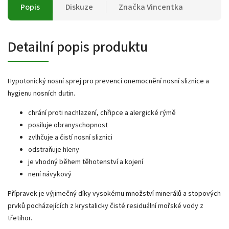
Popis
Diskuze
Značka
Vincentka
Detailní popis produktu
Hypotonický nosní sprej pro prevenci onemocnění nosní sliznice a
hygienu nosních dutin.
chrání proti nachlazení, chřipce a alergické rýmě
posiluje obranyschopnost
zvlhčuje a čistí nosní sliznici
odstraňuje hleny
je vhodný během těhotenství a kojení
není návykový
Přípravek je výjimečný díky vysokému množství minerálů a stopových
prvků pocházejících z krystalicky čisté residuální mořské vody z
třetihor.