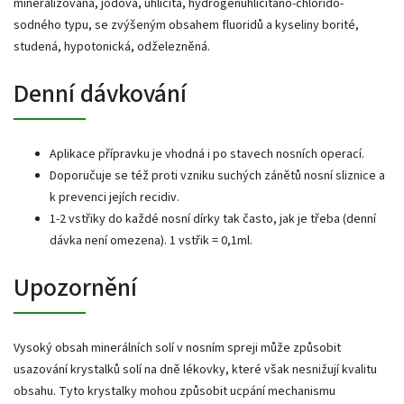
mineralizovaná, jódová, uhličitá, hydrogenuhličitano-chlorido-
sodného typu, se zvýšeným obsahem fluoridů a kyseliny borité,
studená, hypotonická, odželezněná.
Denní dávkování
Aplikace přípravku je vhodná i po stavech nosních operací.
Doporučuje se též proti vzniku suchých zánětů nosní sliznice a
k prevenci jejích recidiv.
1-2 vstřiky do každé nosní dírky tak často, jak je třeba (denní
dávka není omezena). 1 vstřik = 0,1ml.
Upozornění
Vysoký obsah minerálních solí v nosním spreji může způsobit
usazování krystalků solí na dně lékovky, které však nesnižují kvalitu
obsahu. Tyto krystalky mohou způsobit ucpání mechanismu