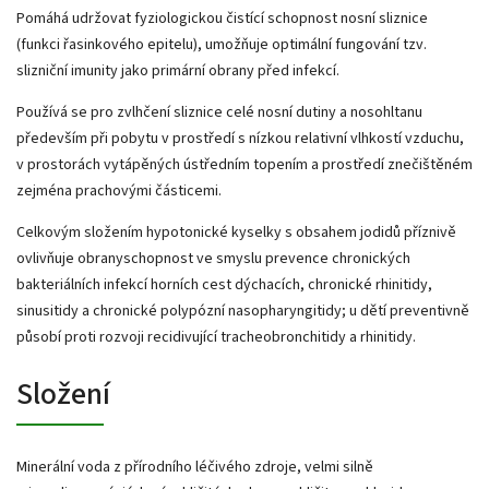
Pomáhá udržovat fyziologickou čistící schopnost nosní sliznice
(funkci řasinkového epitelu), umožňuje optimální fungování tzv.
slizniční imunity jako primární obrany před infekcí.
Používá se pro zvlhčení sliznice celé nosní dutiny a nosohltanu
především při pobytu v prostředí s nízkou relativní vlhkostí vzduchu,
v prostorách vytápěných ústředním topením a prostředí znečištěném
zejména prachovými částicemi.
Celkovým složením hypotonické kyselky s obsahem jodidů příznivě
ovlivňuje obranyschopnost ve smyslu prevence chronických
bakteriálních infekcí horních cest dýchacích, chronické rhinitidy,
sinusitidy a chronické polypózní nasopharyngitidy; u dětí preventivně
působí proti rozvoji recidivující tracheobronchitidy a rhinitidy.
Složení
Minerální voda z přírodního léčivého zdroje, velmi silně