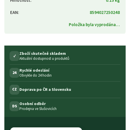
Hmotnost
:
0.15 kg
EAN
:
8594027250248
Položka byla vyprodána…
Zboží skutečně skladem
✓
Aktuální dostupnost u produktů
Rychlé odeslání
24
Obvykle do 24 hodin
Doprava po ČR a Slovensku
CZ
Osobní odběr
DS
Prodejna ve Slušovicích