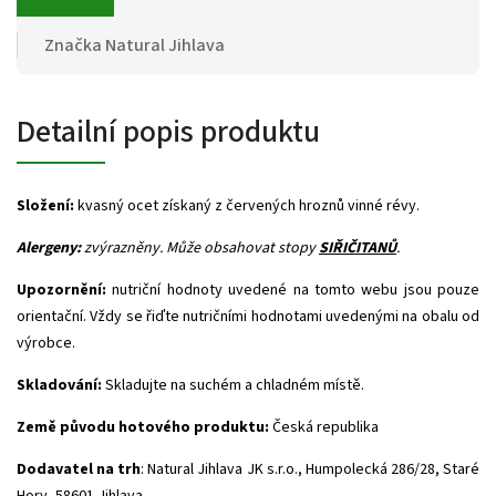
Značka
Natural Jihlava
Detailní popis produktu
Složení:
kvasný ocet získaný z červených hroznů vinné révy.
Alergeny:
zvýrazněny.
Může obsahovat stopy
SIŘIČITANŮ
.
Upozornění:
nutriční hodnoty uvedené na tomto webu jsou pouze
orientační. Vždy se řiďte nutričními hodnotami uvedenými na obalu od
výrobce.
Skladování:
Skladujte na suchém a chladném místě.
Země původu hotového produktu:
Česká republika
Dodavatel na trh
: Natural Jihlava JK s.r.o., Humpolecká 286/28, Staré
Hory, 58601 Jihlava