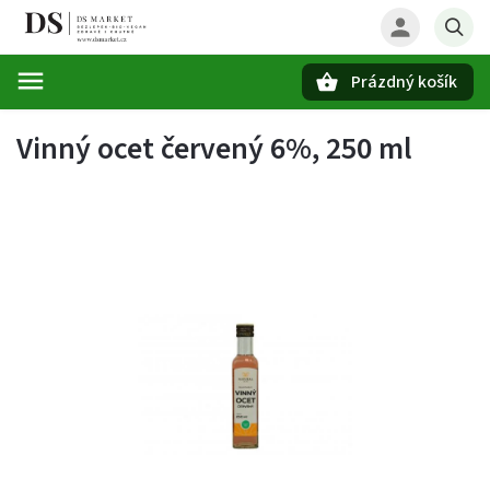
Prázdný košík
Hledat
Vinný ocet červený 6%, 250 ml