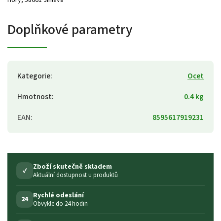
Doplňkové parametry
Kategorie
:
Ocet
Hmotnost
:
0.4 kg
EAN
:
8595617919231
Zboží skutečně skladem
✓
Aktuální dostupnost u produktů
Rychlé odeslání
24
Obvykle do 24 hodin