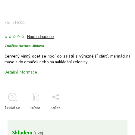
Kód:
NJ-9231
Neohodnoceno
Značka:
Natural Jihlava
Červený vinný ocet se hodí do salátů s výraznější chutí, marinád na
maso a do omáček nebo na nakládání zeleniny.
Detailní informace
Zeptat se
Hlídat
Sdílet
Skladem
(1 ks)