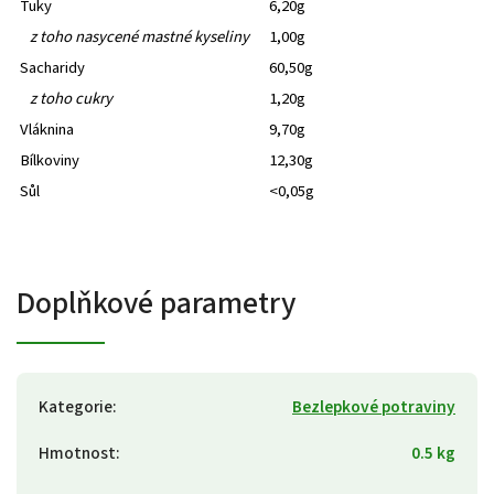
Tuky
6,20g
z toho nasycené mastné kyseliny
1,00g
Sacharidy
60,50g
z toho cukry
1,20g
Vláknina
9,70g
Bílkoviny
12,30g
Sůl
<0,05g
Doplňkové parametry
Kategorie
:
Bezlepkové potraviny
Hmotnost
:
0.5 kg