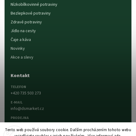
Nízkobílkovinné potraviny
Bezlepkové potraviny
Zdravé potraviny
Jídlo na cesty
Čaje a káva
Novinky
Akce a slevy
Kontakt
TELEFON
+420 735 503 273
E-MAIL
info@dsmarket.cz
PRODEJNA
Dlouhá 90, 763 15 Slušovice
Tento web používá soubory cookie. Dalším procházením tohoto webu