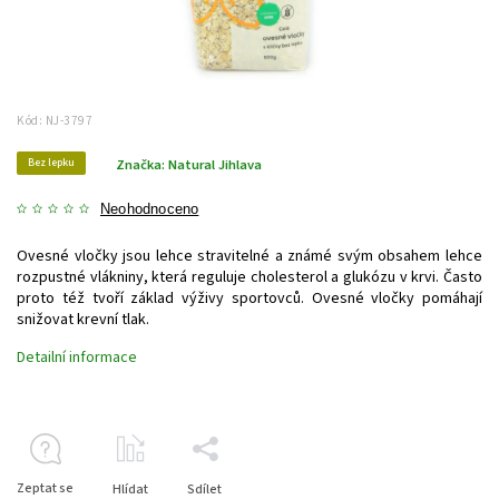
Kód:
NJ-3797
Bez lepku
Značka:
Natural Jihlava
Neohodnoceno
Ovesné vločky jsou lehce stravitelné a známé svým obsahem lehce
rozpustné vlákniny, která reguluje cholesterol a glukózu v krvi. Často
proto též tvoří základ výživy sportovců. Ovesné vločky pomáhají
snižovat krevní tlak.
Detailní informace
Zeptat se
Hlídat
Sdílet