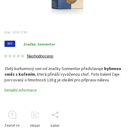
Kód:
SON-5785
BIO
Značka:
Sonnentor
Neohodnoceno
Zlatý kurkumový sen od značky Sonnentor představuje
bylinnou
směs s kořením
, která přináší vyváženou chuť. Toto balení čaje:
porcovaný o hmotnosti 120 g je ideální pro přípravu nálevu.
Detailní informace
Zeptat se
Hlídat
Sdílet