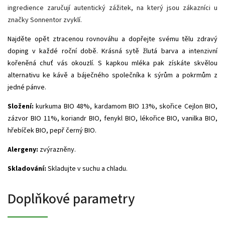
ingredience zaručují autentický zážitek, na který jsou zákazníci u
značky Sonnentor zvyklí.
Najděte opět ztracenou rovnováhu a dopřejte svému tělu zdravý
doping v každé roční době. Krásná sytě žlutá barva a intenzivní
kořeněná chuť vás okouzlí. S kapkou mléka pak získáte skvělou
alternativu ke kávě a báječného společníka k sýrům a pokrmům z
jedné pánve.
Složení:
kurkuma BIO 48%, kardamom BIO 13%, skořice Cejlon BIO,
zázvor BIO 11%, koriandr BIO, fenykl BIO, lékořice BIO, vanilka BIO,
hřebíček BIO, pepř černý BIO.
Alergeny:
zvýrazněny.
Skladování:
Skladujte v suchu a chladu.
Doplňkové parametry