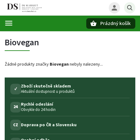
Prázdný košík
Hledat
Biovegan
Žádné produkty značky
Biovegan
nebyly nalezeny...
Zboží skutečně skladem
✓
Aktuální dostupnost u produktů
Rychlé odeslání
24
Obvykle do 24 hodin
Doprava po ČR a Slovensku
CZ