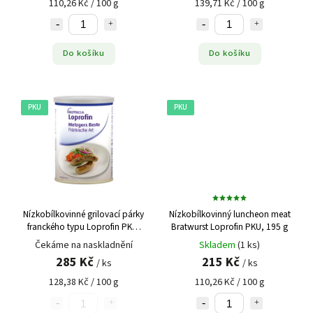
110,26 Kč / 100 g
139,71 Kč / 100 g
Do košíku
Do košíku
PKU
PKU
Nízkobílkovinné grilovací párky
Nízkobílkovinný luncheon meat
franckého typu Loprofin PKU,
Bratwurst Loprofin PKU, 195 g
418 g (pevný podíl 222 g, 6 × 37
Čekáme na naskladnění
Skladem
(1 ks)
g)
285 Kč
215 Kč
/ ks
/ ks
128,38 Kč / 100 g
110,26 Kč / 100 g