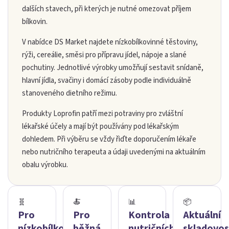
dalších stavech, při kterých je nutné omezovat příjem
bílkovin.
V nabídce DS Market najdete nízkobílkovinné těstoviny,
rýži, cereálie, směsi pro přípravu jídel, nápoje a slané
pochutiny. Jednotlivé výrobky umožňují sestavit snídaně,
hlavní jídla, svačiny i domácí zásoby podle individuálně
stanoveného dietního režimu.
Produkty Loprofin patří mezi potraviny pro zvláštní
lékařské účely a mají být používány pod lékařským
dohledem. Při výběru se vždy řiďte doporučením lékaře
nebo nutričního terapeuta a údaji uvedenými na aktuálním
obalu výrobku.
🧬
🍝
📊
📦
Pro
Pro
Kontrola
Aktuální
nízkobílkovinný
běžná
nutričních
skladovos