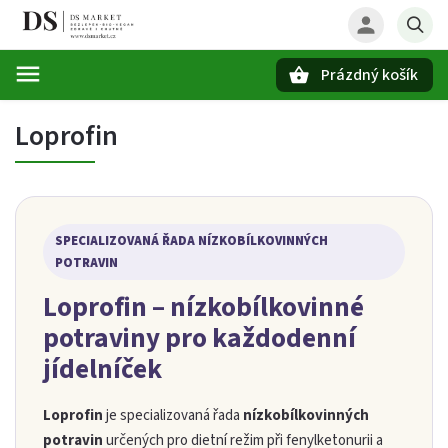
Prázdný košík
Hledat
Loprofin
SPECIALIZOVANÁ ŘADA NÍZKOBÍLKOVINNÝCH
POTRAVIN
Loprofin – nízkobílkovinné
potraviny pro každodenní
jídelníček
Loprofin
je specializovaná řada
nízkobílkovinných
potravin
určených pro dietní režim při fenylketonurii a