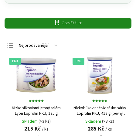
Otevřít filtr
Nejprodávanější
Nejlevnější
PKU
PKU
Nejdražší
Abecedně
Nízkobílkovinný jemný salám
Nízkobílkovinné vídeňské párky
Lyon Loprofin PKU, 195 g
Loprofin PKU, 412 g (pevný
podíl 204 g, 6 × 34 g)
Skladem
(>3 ks)
Skladem
(>3 ks)
215 Kč
285 Kč
/ ks
/ ks