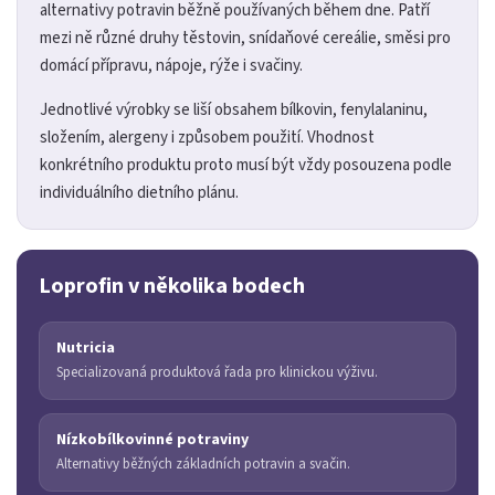
alternativy potravin běžně používaných během dne. Patří
mezi ně různé druhy těstovin, snídaňové cereálie, směsi pro
domácí přípravu, nápoje, rýže i svačiny.
Jednotlivé výrobky se liší obsahem bílkovin, fenylalaninu,
složením, alergeny i způsobem použití. Vhodnost
konkrétního produktu proto musí být vždy posouzena podle
individuálního dietního plánu.
Loprofin v několika bodech
Nutricia
Specializovaná produktová řada pro klinickou výživu.
Nízkobílkovinné potraviny
Alternativy běžných základních potravin a svačin.