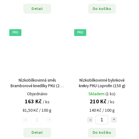
Detail
Do košíku
PKU
PKU
Nízkobílkovinná směs
Nízkobílkovinné bylinkové
Bramborové knedlíky PKU (200
krekry PKU Loprofin (150 g)
g)
Objednáno
Skladem
(1 ks)
163 Kč
210 Kč
/ ks
/ ks
81,50 Kč / 100 g
140 Kč / 100 g
Detail
Do košíku