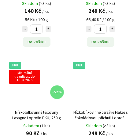
375 g
Skladem
(>3 ks)
Skladem
(>3 ks)
140 Kč
249 Kč
/ ks
/ ks
56 Kč / 100 g
66,40 Kč / 100 g
Do košíku
Do košíku
PKU
PKU
Minimální
trvanlivost do
10. 9. 2026
–52 %
Nízkobílkovinné těstoviny
Nízkobílkovinné cereálie Flakes s
Lasagne Loprofin PKU, 250 g
čokoládovou příchutí Loprofin
PKU, 375 g
Skladem
(1 ks)
Skladem
(>3 ks)
90 Kč
249 Kč
/ ks
/ ks