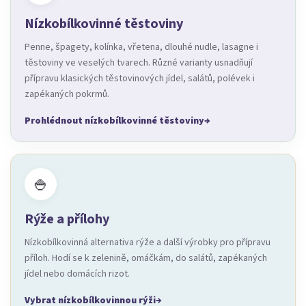
Nízkobílkovinné těstoviny
Penne, špagety, kolínka, vřetena, dlouhé nudle, lasagne i
těstoviny ve veselých tvarech. Různé varianty usnadňují
přípravu klasických těstovinových jídel, salátů, polévek i
zapékaných pokrmů.
Prohlédnout nízkobílkovinné těstoviny
🍚
Rýže a přílohy
Nízkobílkovinná alternativa rýže a další výrobky pro přípravu
příloh. Hodí se k zelenině, omáčkám, do salátů, zapékaných
jídel nebo domácích rizot.
Vybrat nízkobílkovinnou rýži