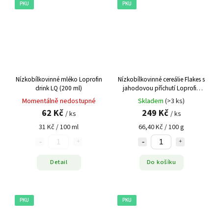
PKU
PKU
Nízkobílkovinné mléko Loprofin
Nízkobílkovinné cereálie Flakes s
drink LQ (200 ml)
jahodovou příchutí Loprofin
PKU, 375 g
Momentálně nedostupné
Skladem
(>3 ks)
62 Kč
249 Kč
/ ks
/ ks
31 Kč / 100 ml
66,40 Kč / 100 g
Detail
Do košíku
PKU
PKU