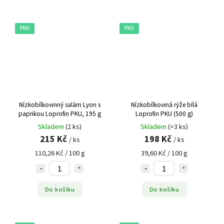
PKU
PKU
Nízkobílkovinný salám Lyon s
Nízkobílkoviná rýže bílá
paprikou Loprofin PKU, 195 g
Loprofin PKU (500 g)
Skladem
(2 ks)
Skladem
(>3 ks)
215 Kč
198 Kč
/ ks
/ ks
110,26 Kč / 100 g
39,60 Kč / 100 g
Do košíku
Do košíku