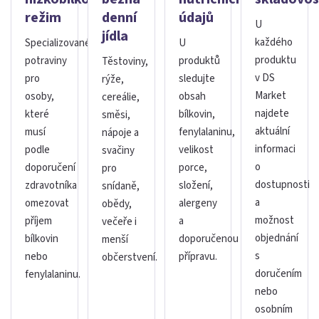
režim
denní
údajů
U
jídla
každého
Specializované
U
produktu
potraviny
produktů
Těstoviny,
v DS
pro
sledujte
rýže,
Market
osoby,
obsah
cereálie,
najdete
které
bílkovin,
směsi,
aktuální
musí
fenylalaninu,
nápoje a
informaci
podle
velikost
svačiny
o
doporučení
porce,
pro
dostupnosti
zdravotníka
složení,
snídaně,
a
omezovat
alergeny
obědy,
možnost
příjem
a
večeře i
objednání
bílkovin
doporučenou
menší
s
nebo
přípravu.
občerstvení.
doručením
fenylalaninu.
nebo
osobním