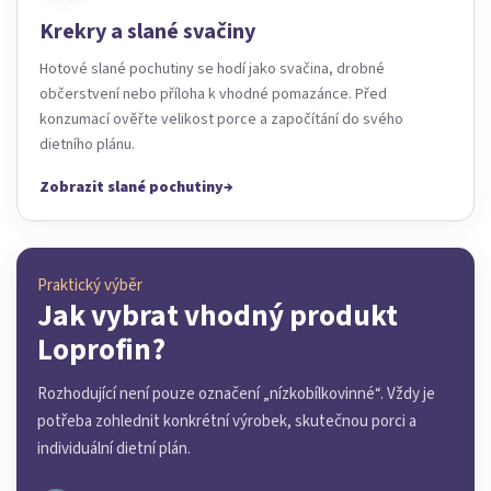
Krekry a slané svačiny
Hotové slané pochutiny se hodí jako svačina, drobné
občerstvení nebo příloha k vhodné pomazánce. Před
konzumací ověřte velikost porce a započítání do svého
dietního plánu.
Zobrazit slané pochutiny
Praktický výběr
Jak vybrat vhodný produkt
Loprofin?
Rozhodující není pouze označení „nízkobílkovinné“. Vždy je
potřeba zohlednit konkrétní výrobek, skutečnou porci a
individuální dietní plán.