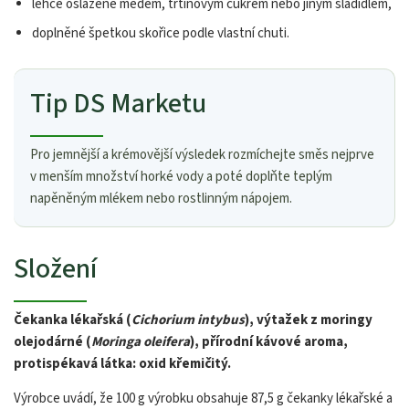
lehce oslazené medem, třtinovým cukrem nebo jiným sladidlem,
doplněné špetkou skořice podle vlastní chuti.
Tip DS Marketu
Pro jemnější a krémovější výsledek rozmíchejte směs nejprve
v menším množství horké vody a poté doplňte teplým
napěněným mlékem nebo rostlinným nápojem.
Složení
Čekanka lékařská (
Cichorium intybus
), výtažek z moringy
olejodárné (
Moringa oleifera
), přírodní kávové aroma,
protispékavá látka: oxid křemičitý.
Výrobce uvádí, že 100 g výrobku obsahuje 87,5 g čekanky lékařské a