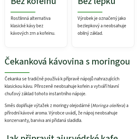
Bez kofeinu
Bez lepku
Rostlinná alternativa
Výrobek je označený jako
klasické kávy bez
bezlepkový a neobsahuje
kávových zrn a kofeinu.
obilný základ.
Čekanková kávovina s moringou
Čekanka se tradičně používá k přípravě nápojů nahrazujících
klasickou kávu. Přirozeně neobsahuje kofein a vytváří hlavní
chuťový základ tohoto instantního nápoje.
Směs doplňuje výtažek z moringy olejodárné (
Moringa oleifera
) a
přírodní kávové aroma. Výrobce uvádí, že nápoj neobsahuje
konzervanty, barviva ani přidaná sladidla.
Jak připravit ajurvédské kafe