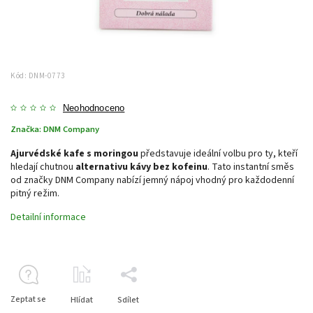
Kód:
DNM-0773
Neohodnoceno
Značka:
DNM Company
Ajurvédské kafe s moringou
představuje ideální volbu pro ty, kteří
hledají chutnou
alternativu kávy bez kofeinu
. Tato instantní směs
od značky DNM Company nabízí jemný nápoj vhodný pro každodenní
pitný režim.
Detailní informace
Zeptat se
Hlídat
Sdílet