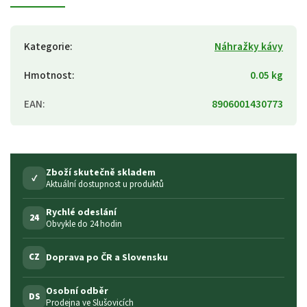
Kategorie
:
Náhražky kávy
Hmotnost
:
0.05 kg
EAN
:
8906001430773
Zboží skutečně skladem
✓
Aktuální dostupnost u produktů
Rychlé odeslání
24
Obvykle do 24 hodin
Doprava po ČR a Slovensku
CZ
Osobní odběr
DS
Prodejna ve Slušovicích