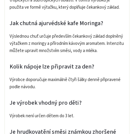
tropických a subtropických oblastí. V tomto výrobku je
použita ve formě výtažku, který doplňuje čekankový základ.
Jak chutná ajurvédské kafe Moringa?
Výslednou chuť určuje především čekankový základ doplněný
výtažkem z moringy a přírodním kávovým aromatem. Intenzitu
můžete upravit množstvím směsi, vody a mléka.
Kolik nápoje lze připravit za den?
Výrobce doporučuje maximálně čtyři šálky denně připravené
podle návodu.
Je výrobek vhodný pro děti?
Výrobek není určen dětem do 3 let.
Je hrudkovatění směsi známkou zhoršené