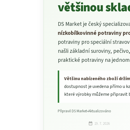
většinou skl
DS Market je český specializo
nízkobílkovinné potraviny pr
potraviny pro speciální stravo
našli základní suroviny, pečivo,
praktické potraviny na jednom
Většinu nabízeného zboží drží
dostupnost je uvedena přímo u k
které výrobky můžeme připravit 
Připravil DS Market
•
Aktualizováno
19. 7. 2026