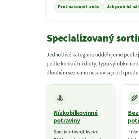
Proč nakoupit u nás
Jak probíhá ná
Specializovaný sort
Jednotlivé kategorie oddělujeme podle 
podle konkrétní diety, typu výrobku neb
dlouhém seznamu nesouvisejících produ
🍝
🌾
Nízkobílkovinné
Bez
potraviny
pot
Speciální výrobky pro
Trvan