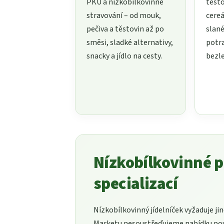
PKU a nízkobílkovinné
těsto
stravování – od mouk,
cereá
pečiva a těstovin až po
slané
směsi, sladké alternativy,
potr
snacky a jídlo na cesty.
bezl
Nízkobílkovinné p
specializací
Nízkobílkovinný jídelníček vyžaduje ji
Marketu nesoustřeďujeme nabídku pou