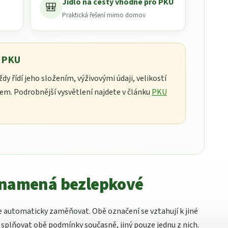
Jídlo na cesty vhodné pro PKU
🎒
Praktická řešení mimo domov
s PKU
y řídí jeho složením, výživovými údaji, velikostí
em. Podrobnější vysvětlení najdete v článku
PKU
znamená bezlepkové
 automaticky zaměňovat. Obě označení se vztahují k jiné
 splňovat obě podmínky současně, jiný pouze jednu z nich.