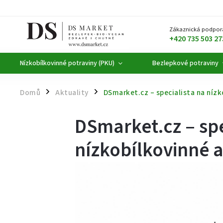
Zákaznická podpor
+420 735 503 27
Nízkobílkovinné potraviny (PKU)
Bezlepkové potraviny
Domů
Aktuality
DSmarket.cz – specialista na nízk
/
/
DSmarket.cz – spe
nízkobílkovinné 