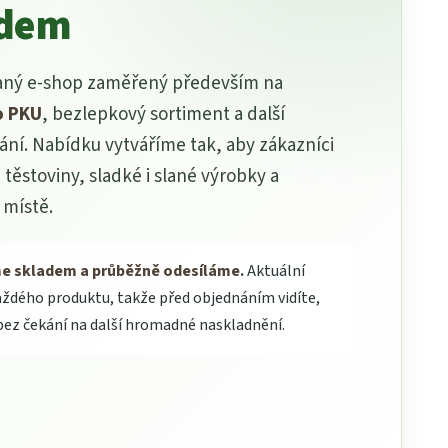
adem
vaný e-shop zaměřený především na
o PKU
, bezlepkový sortiment a další
vání. Nabídku vytváříme tak, aby zákazníci
 těstoviny, sladké i slané výrobky a
 místě.
me skladem a průběžně odesíláme.
Aktuální
aždého produktu, takže před objednáním vidíte,
bez čekání na další hromadné naskladnění.