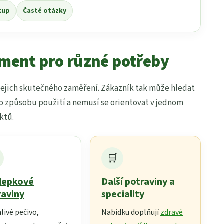
kup
Časté otázky
iment pro různé potřeby
jejich skutečného zaměření. Zákazník tak může hledat
o způsobu použití a nemusí se orientovat v jednom
ktů.
🛒
lepkové
Další potraviny a
raviny
speciality
livé pečivo,
Nabídku doplňují
zdravé