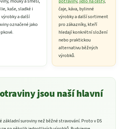
viny, mouky a směsi,
potraviny
,
jídlo na cesty
,
lie, kaše, sladké i
čaje, káva, bylinné
 výrobky a další
výrobky a další sortiment
aviny označené jako
pro zákazníky, kteří
epkové.
hledají konkrétní složení
nebo praktickou
alternativu běžných
výrobků.
otraviny jsou naší hlavní
né základní suroviny než běžné stravování. Proto v DS
ze na několik jednotlivých výrobků. Budujeme