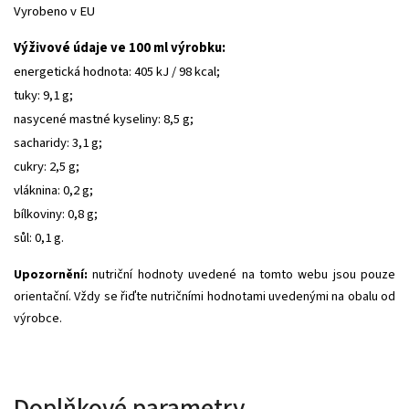
Vyrobeno v EU
Výživové údaje ve 100 ml výrobku:
energetická hodnota: 405 kJ / 98 kcal;
tuky: 9,1 g;
nasycené mastné kyseliny: 8,5 g;
sacharidy: 3,1 g;
cukry: 2,5 g;
vláknina: 0,2 g;
bílkoviny: 0,8 g;
sůl: 0,1 g.
Upozornění:
nutriční hodnoty uvedené na tomto webu jsou pouze
orientační. Vždy se řiďte nutričními hodnotami uvedenými na obalu od
výrobce.
Doplňkové parametry