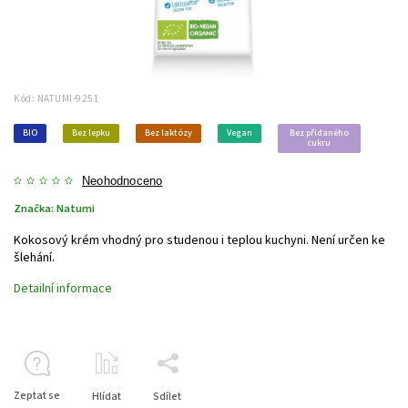
Kód:
NATUMI-9251
BIO
Bez lepku
Bez laktózy
Vegan
Bez přidaného
cukru
Neohodnoceno
Značka:
Natumi
Kokosový krém vhodný pro studenou i teplou kuchyni. Není určen ke
šlehání.
Detailní informace
Zeptat se
Hlídat
Sdílet