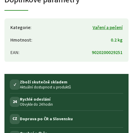
Kategorie
:
Vaření a pečení
Hmotnost
:
0.2 kg
EAN
:
9020200029251
Zboží skutečně skladem
✓
Aktuální dostupnost u produktů
Rychlé odeslání
24
Obvykle do 24 hodin
Doprava po ČR a Slovensku
CZ