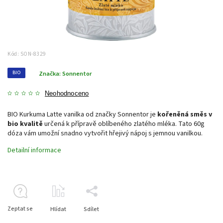
Kód:
SON-8329
BIO
Značka:
Sonnentor
Neohodnoceno
BIO Kurkuma Latte vanilka od značky Sonnentor je
kořeněná směs v
bio kvalitě
určená k přípravě oblíbeného zlatého mléka. Tato 60g
dóza vám umožní snadno vytvořit hřejivý nápoj s jemnou vanilkou.
Detailní informace
Zeptat se
Hlídat
Sdílet