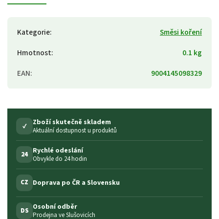
Kategorie
:
Směsi koření
Hmotnost
:
0.1 kg
EAN
:
9004145098329
Zboží skutečně skladem
✓
Aktuální dostupnost u produktů
Rychlé odeslání
24
Obvykle do 24 hodin
Doprava po ČR a Slovensku
CZ
Osobní odběr
DS
Prodejna ve Slušovicích