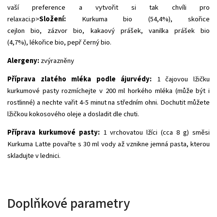
vaší preference a vytvořit si tak chvíli pro
relaxaci.p>
Složení:
Kurkuma
bio (54,4%),
skořice
cejlon
bio,
zázvor
bio, kakaový prášek,
vanilka
prášek bio
(4,7%),
lékořice
bio,
pepř černý
bio.
Alergeny:
zvýrazněny
Příprava zlatého mléka podle ájurvédy:
1 čajovou lžičku
kurkumové pasty rozmíchejte v 200 ml horkého mléka (může být i
rostlinné) a nechte vařit 4-5 minut na středním ohni. Dochutit můžete
lžičkou kokosového oleje a dosladit dle chuti.
Příprava kurkumové pasty:
1 vrchovatou lžíci (cca 8 g) směsi
Kurkuma Latte povařte s 30 ml vody až vznikne jemná pasta, kterou
skladujte v lednici.
Doplňkové parametry