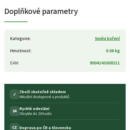
Doplňkové parametry
Kategorie
:
Směsi koření
Hmotnost
:
0.06 kg
EAN
:
9004145008311
Zboží skutečně skladem
✓
Aktuální dostupnost u produktů
Rychlé odeslání
24
Obvykle do 24 hodin
Doprava po ČR a Slovensku
CZ