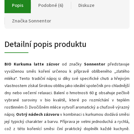
Popis
Podobné (6)
Diskuze
Značka
Sonnentor
Detailní popis produktu
BIO Kurkuma latte zázvor
od značky
Sonnentor
představuje
vyváženou směs koření určenou k přípravě oblíbeného „zlatého
mléka“. Tento tradiční nápoj si díky své specifické chuti a hřejivým
vlastnostem získal širokou oblibu jako ideální společník pro chladnější
dny nebo večerní relaxaci. Balení o hmotnosti 60 g obsahuje pečlivě
vybrané suroviny v bio kvalitě, které po rozmíchání v teplém
rostlinném či živočišném mléce vytvoří aromatický a chuťově výrazný
nápoj.
Ostrý nádech zázvoru
v kombinaci s kurkumou dodává směsi
její typický charakter a barvu. Příprava je velmi jednoduchá a rychlá,
což z této kořenící směsi činí praktický doplněk každé kuchyně.