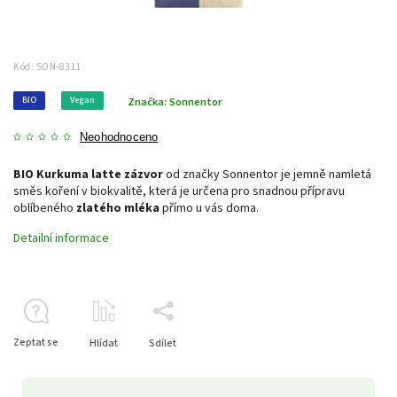
Kód:
SON-8311
BIO
Vegan
Značka:
Sonnentor
Neohodnoceno
BIO Kurkuma latte zázvor
od značky Sonnentor je jemně namletá
směs koření v biokvalitě, která je určena pro snadnou přípravu
oblíbeného
zlatého mléka
přímo u vás doma.
Detailní informace
Zeptat se
Hlídat
Sdílet