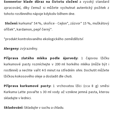
Sonnentor klade důraz na čistotu složení
a vysoký standard
zpracování, díky čemuž si můžete vychutnat autentický požitek z
tohoto rostlinného nápoje kdykoliv během dne.
Složení:
kurkuma* 54 %, skořice - Cejlon*, zázvor* 15 %, muškátový
oříšek*, kardamon, pepř černý*.
*produkt kontrolovaného ekologického zemědělství
Alergeny:
zvýrazněny.
Příprava zlatého mléka podle ájurvedy:
1 čajovou lžičku
kurkumové pasty rozmíchejte v 200 ml horkého mléka (může být i
rostlinné) a nechte vařit 4-5 minut na středním ohni. Dochutit můžete
lžičkou kokosového oleje a dosladit dle chuti.
Příprava kurkumové pasty:
1 vrchovatou lžíci (cca 8 g) směsi
Kurkuma Latte povařte s 30 ml vody až vznikne jemná pasta, kterou
skladujte v lednici.
Skladování:
Skladujte v suchu a chladu.