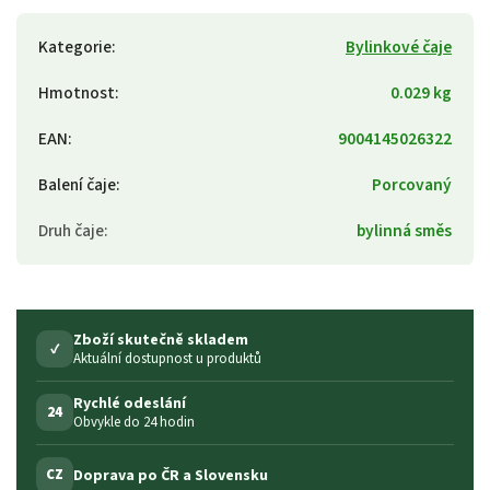
Kategorie
:
Bylinkové čaje
Hmotnost
:
0.029 kg
EAN
:
9004145026322
Balení čaje
:
Porcovaný
Druh čaje
:
bylinná směs
Zboží skutečně skladem
✓
Aktuální dostupnost u produktů
Rychlé odeslání
24
Obvykle do 24 hodin
Doprava po ČR a Slovensku
CZ