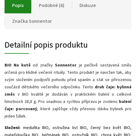
Popis
Podobné (6)
Diskuze
Značka
Sonnentor
Detailní popis produktu
BIO Na kutě
od značky
Sonnentor
je pečlivě sestavená směs
určená pro klidné večerní rituály. Tento produkt je navržen tak, aby
svým složením podpořil pohodu před spaním a stal se přirozenou
součástí dětského večerního odpočinku. Tento
druh čaje: bylinná
směs
v BIO kvalitě je dodáván v praktickém balení o celkové
hmotnosti 28,8 g. Pro snadnou a rychlou přípravu je zvoleno
balení
čaje: porcovaný
, které zajišťuje vždy přesnou dávku bylinek pro
jeden šálek.
Složení:
meduňka BIO, ostružina list BIO, černý bez květ BIO,
mateřidouška BIO, heřmánek BIO, ostružník BIO, chrpa květ BIO,