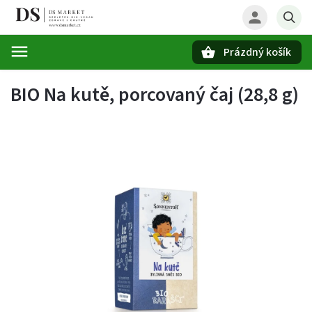
Prázdný košík
Hledat
BIO Na kutě, porcovaný čaj (28,8 g)