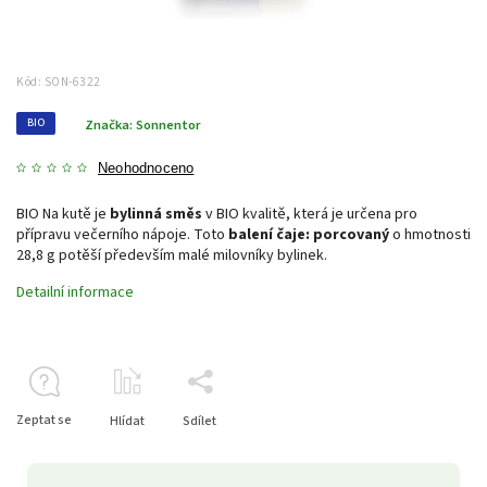
Kód:
SON-6322
BIO
Značka:
Sonnentor
Neohodnoceno
BIO Na kutě je
bylinná směs
v BIO kvalitě, která je určena pro
přípravu večerního nápoje. Toto
balení čaje: porcovaný
o hmotnosti
28,8 g potěší především malé milovníky bylinek.
Detailní informace
Zeptat se
Hlídat
Sdílet