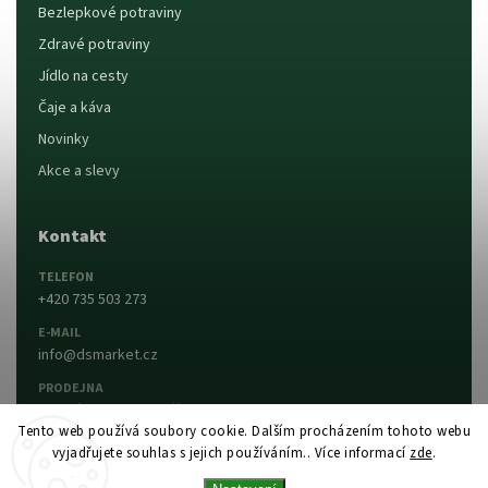
Bezlepkové potraviny
Zdravé potraviny
Jídlo na cesty
Čaje a káva
Novinky
Akce a slevy
Kontakt
TELEFON
+420 735 503 273
E-MAIL
info@dsmarket.cz
PRODEJNA
Dlouhá 90, 763 15 Slušovice
Tento web používá soubory cookie. Dalším procházením tohoto webu
vyjadřujete souhlas s jejich používáním.. Více informací
zde
.
Napsat nám
Prodejna a otevírací doba