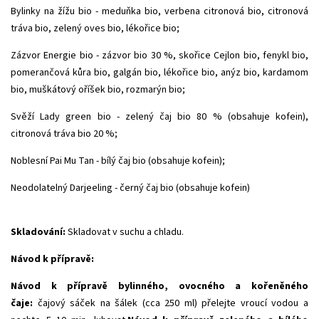
Bylinky na žížu bio - meduňka bio, verbena citronová bio, citronová
tráva bio, zelený oves bio, lékořice bio;
Zázvor Energie bio - zázvor bio 30 %, skořice Cejlon bio, fenykl bio,
pomerančová kůra bio, galgán bio, lékořice bio, anýz bio, kardamom
bio, muškátový oříšek bio, rozmarýn bio;
Svěží Lady green bio - zelený čaj bio 80 % (obsahuje kofein),
citronová tráva bio 20 %;
Noblesní Pai Mu Tan - bílý čaj bio (obsahuje kofein);
Neodolatelný Darjeeling - černý čaj bio (obsahuje kofein)
Skladování:
Skladovat v suchu a chladu.
Návod k přípravě:
Návod k přípravě bylinného, ovocného a kořeněného
čaje:
čajový sáček na šálek (cca 250 ml) přelejte vroucí vodou a