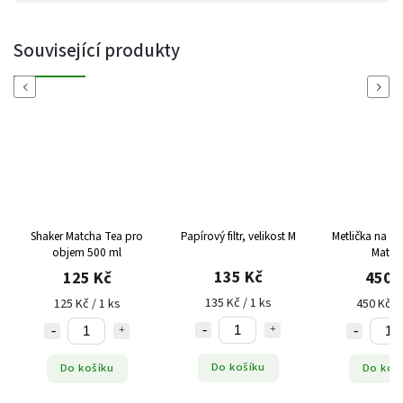
Související produkty
Previous
Next
Shaker Matcha Tea pro
Papírový filtr, velikost M
Metlička na šl
objem 500 ml
Match
135 Kč
125 Kč
450 
135 Kč / 1 ks
125 Kč / 1 ks
450 Kč / 
Do košíku
Do košíku
Do koš