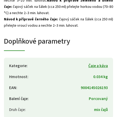
nechte 5–10 min. luhovat.
Návod k přípravě zeleného a bílého
čaje:
čajový sáček na šálek (cca 250 ml) přelejte horkou vodou (70–80
°C) a nechte 2–3 min. luhovat.
Návod k přípravě černého čaje:
čajový sáček na šálek (cca 250 ml)
přelejte vroucí vodou a nechte 2–3 min. luhovat.
Doplňkové parametry
Kategorie
:
Čaje a káva
Hmotnost
:
0.034 kg
EAN
:
9004145026193
Balení čaje
:
Porcovaný
Druh čaje
:
mix čajů