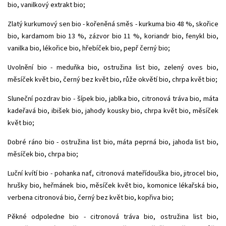
bio, vanilkový extrakt bio;
Zlatý kurkumový sen bio - kořeněná směs - kurkuma bio 48 %, skořice
bio, kardamom bio 13 %, zázvor bio 11 %, koriandr bio, fenykl bio,
vanilka bio, lékořice bio, hřebíček bio, pepř černý bio;
Uvolnění bio - meduňka bio, ostružina list bio, zelený oves bio,
měsíček květ bio, černý bez květ bio, růže okvětí bio, chrpa květ bio;
Sluneční pozdrav bio - šípek bio, jablka bio, citronová tráva bio, máta
kadeřavá bio, ibišek bio, jahody kousky bio, chrpa květ bio, měsíček
květ bio;
Dobré ráno bio - ostružina list bio, máta peprná bio, jahoda list bio,
měsíček bio, chrpa bio;
Luční kvítí bio - pohanka nať, citronová mateřídouška bio, jitrocel bio,
hrušky bio, heřmánek bio, měsíček květ bio, komonice lékařská bio,
verbena citronová bio, černý bez květ bio, kopřiva bio;
Pěkné odpoledne bio - citronová tráva bio, ostružina list bio,