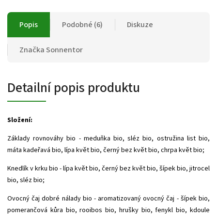
Popis
Podobné (6)
Diskuze
Značka
Sonnentor
Detailní popis produktu
Složení:
Základy rovnováhy bio - meduňka bio, sléz bio, ostružina list bio,
máta kadeřavá bio, lípa květ bio, černý bez květ bio, chrpa květ bio;
Knedlík v krku bio - lípa květ bio, černý bez květ bio, šípek bio, jitrocel
bio, sléz bio;
Ovocný čaj dobré nálady bio - aromatizovaný ovocný čaj - šípek bio,
pomerančová kůra bio, rooibos bio, hrušky bio, fenykl bio, kdoule