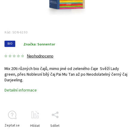
Kód:
SON-6193
BIO
Značka:
Sonnentor
Neohodnoceno
Mix 20ti různých bio čajů, mimo jiné od zeleného čaje Svěží Lady
green, přes Noblesní bílý čaj Pai Mu Tan až po Neodolatelný černý čaj
Darjeeling.
Detailní informace
Zeptat se
Hlídat
Sdílet