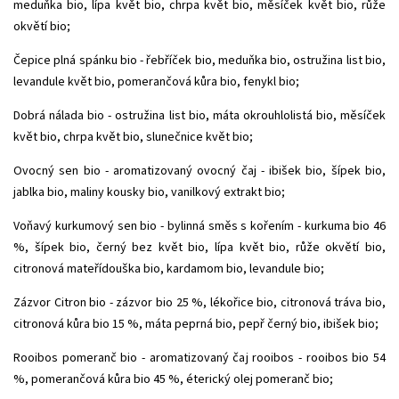
meduňka bio, lípa květ bio, chrpa květ bio, měsíček květ bio, růže
okvětí bio;
Čepice plná spánku bio - řebříček bio, meduňka bio, ostružina list bio,
levandule květ bio, pomerančová kůra bio, fenykl bio;
Dobrá nálada bio - ostružina list bio, máta okrouhlolistá bio, měsíček
květ bio, chrpa květ bio, slunečnice květ bio;
Ovocný sen bio - aromatizovaný ovocný čaj - ibišek bio, šípek bio,
jablka bio, maliny kousky bio, vanilkový extrakt bio;
Voňavý kurkumový sen bio - bylinná směs s kořením - kurkuma bio 46
%, šípek bio, černý bez květ bio, lípa květ bio, růže okvětí bio,
citronová mateřídouška bio, kardamom bio, levandule bio;
Zázvor Citron bio - zázvor bio 25 %, lékořice bio, citronová tráva bio,
citronová kůra bio 15 %, máta peprná bio, pepř černý bio, ibišek bio;
Rooibos pomeranč bio - aromatizovaný čaj rooibos - rooibos bio 54
%, pomerančová kůra bio 45 %, éterický olej pomeranč bio;