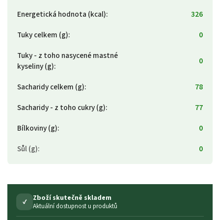
Energetická hodnota (kcal)
:
326
Tuky celkem (g)
:
0
Tuky - z toho nasycené mastné
0
kyseliny (g)
:
Sacharidy celkem (g)
:
78
Sacharidy - z toho cukry (g)
:
77
Bílkoviny (g)
:
0
Sůl (g)
:
0
Zboží skutečně skladem
✓
Aktuální dostupnost u produktů