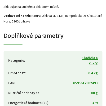
Skladujte na suchém a chladném místě.
Dodavatel na trh
: Natural Jihlava JK s.r.o., Humpolecká 286/28, Staré
Hory, 58601 Jihlava
Doplňkové parametry
Sladidla a
Kategorie
:
cukry
Hmotnost
:
0.4 kg
EAN
:
8595617902493
Nutriční hodnoty na
:
100 g
Energetická hodnota (kJ)
:
1379