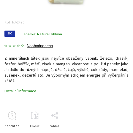
Kód:
NJ-2493
BIO
Značka:
Natural Jihlava
Neohodnoceno
Z minerálních látek jsou nejvíce obsaženy vápník, železo, draslík,
fosfor, hořčík, měď, zinek a mangan. Vlastnosti a použití panely: jako
sladidlo do různých nápojů, džusů, čajů, výluhů, čokolády, marmelád,
sušenek, dezertů atd. Je výborným zdrojem energie při vyčerpání a
zátěži.
Detailní informace
Zeptat se
Hlídat
Sdílet