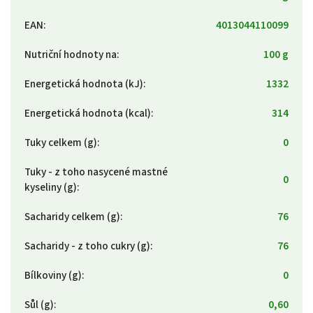
EAN
:
4013044110099
Nutriční hodnoty na
:
100 g
Energetická hodnota (kJ)
:
1332
Energetická hodnota (kcal)
:
314
Tuky celkem (g)
:
0
Tuky - z toho nasycené mastné
0
kyseliny (g)
:
Sacharidy celkem (g)
:
76
Sacharidy - z toho cukry (g)
:
76
Bílkoviny (g)
:
0
Sůl (g)
:
0,60