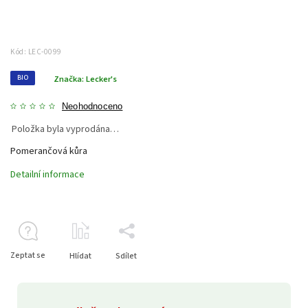
Kód:
LEC-0099
BIO
Značka:
Lecker's
Neohodnoceno
Položka byla vyprodána…
Pomerančová kůra
Detailní informace
Zeptat se
Hlídat
Sdílet