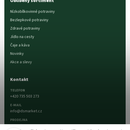
Oblíbený sortiment
Nízkobílkovinné potraviny
Bezlepkové potraviny
Zdravé potraviny
Jídlo na cesty
Čaje a káva
Novinky
Akce a slevy
Kontakt
TELEFON
+420 735 503 273
E-MAIL
info@dsmarket.cz
PRODEJNA
Dlouhá 90, 763 15 Slušovice