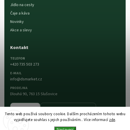
Jídlo na cesty
Čaje a káva
Novinky
Akce a slevy
Kontakt
TELEFON
+420 735 503 273
E-MAIL
info@dsmarket.cz
PRODEJNA
Dlouhá 90, 763 15 Slušovice
Napsat nám
Prodejna a otevírací doba
Tento web používá soubory cookie. Dalším procházením tohoto webu
vyjadřujete souhlas s jejich používáním.. Více informací
zde
.
Vytvořil Shoptet
Copyright 2026
DS MARKET
. Všechna práva
Nastavení