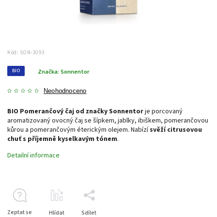
Kód:
SON-3093
BIO
Značka:
Sonnentor
Neohodnoceno
BIO Pomerančový čaj od značky Sonnentor
je porcovaný
aromatizovaný ovocný čaj se šípkem, jablky, ibiškem, pomerančovou
kůrou a pomerančovým éterickým olejem. Nabízí
svěží citrusovou
chuť s příjemně kyselkavým tónem
.
Detailní informace
Zeptat se
Hlídat
Sdílet