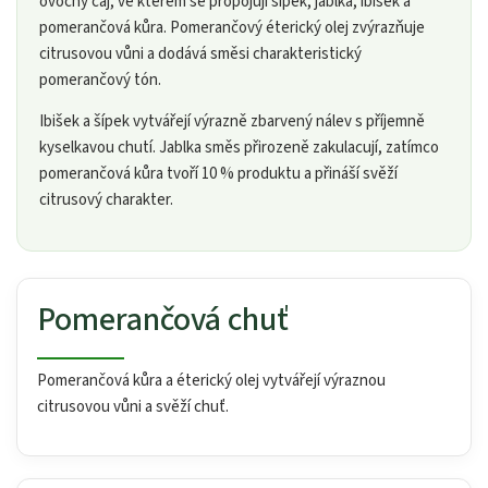
ovocný čaj, ve kterém se propojují šípek, jablka, ibišek a
pomerančová kůra. Pomerančový éterický olej zvýrazňuje
citrusovou vůni a dodává směsi charakteristický
pomerančový tón.
Ibišek a šípek vytvářejí výrazně zbarvený nálev s příjemně
kyselkavou chutí. Jablka směs přirozeně zakulacují, zatímco
pomerančová kůra tvoří 10 % produktu a přináší svěží
citrusový charakter.
Pomerančová chuť
Pomerančová kůra a éterický olej vytvářejí výraznou
citrusovou vůni a svěží chuť.