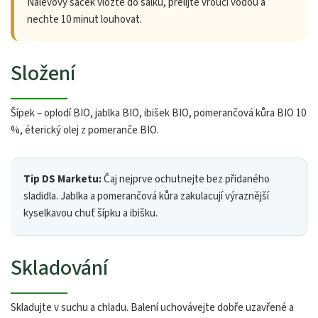
Nálevový sáček vložte do šálku, přelijte vroucí vodou a
nechte 10 minut louhovat.
Složení
Šípek – oplodí BIO, jablka BIO, ibišek BIO, pomerančová kůra BIO 10
%, éterický olej z pomeranče BIO.
Tip DS Marketu:
Čaj nejprve ochutnejte bez přidaného
sladidla. Jablka a pomerančová kůra zakulacují výraznější
kyselkavou chuť šípku a ibišku.
Skladování
Skladujte v suchu a chladu. Balení uchovávejte dobře uzavřené a