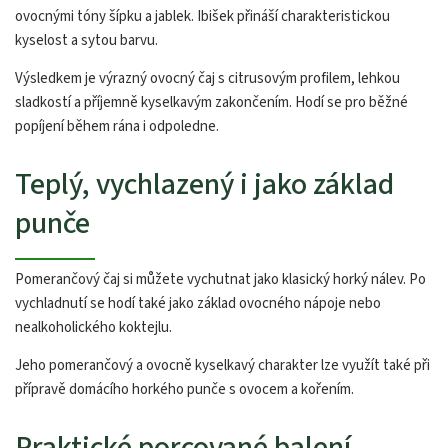
ovocnými tóny šípku a jablek. Ibišek přináší charakteristickou
kyselost a sytou barvu.
Výsledkem je výrazný ovocný čaj s citrusovým profilem, lehkou
sladkostí a příjemně kyselkavým zakončením. Hodí se pro běžné
popíjení během rána i odpoledne.
Teplý, vychlazený i jako základ
punče
Pomerančový čaj si můžete vychutnat jako klasický horký nálev. Po
vychladnutí se hodí také jako základ ovocného nápoje nebo
nealkoholického koktejlu.
Jeho pomerančový a ovocně kyselkavý charakter lze využít také při
přípravě domácího horkého punče s ovocem a kořením.
Praktické porcované balení