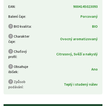
EAN
:
9004145023093
Balení čaje
:
Porcovaný
?
BIO kvalita
:
BIO
?
Charakter
Ovocný aromatizovaný
čaje
:
?
Chuťový
Citrusový, Svěží a nakyslý
profil
:
?
Obsahuje
Ano
ibišek
:
?
Způsob
Teplý i studený nálev
podávání
: