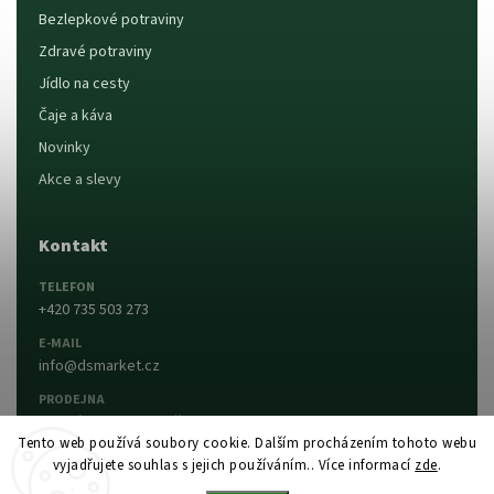
Bezlepkové potraviny
Zdravé potraviny
Jídlo na cesty
Čaje a káva
Novinky
Akce a slevy
Kontakt
TELEFON
+420 735 503 273
E-MAIL
info@dsmarket.cz
PRODEJNA
Dlouhá 90, 763 15 Slušovice
Tento web používá soubory cookie. Dalším procházením tohoto webu
vyjadřujete souhlas s jejich používáním.. Více informací
zde
.
Napsat nám
Prodejna a otevírací doba