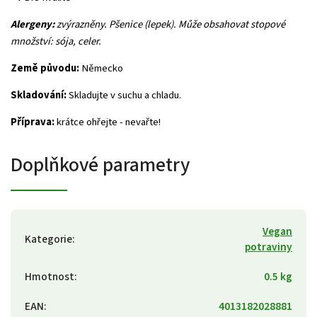
Alergeny:
zvýrazněny.
Pšenice (lepek). Může obsahovat stopové
množství: sója, celer.
Země původu:
Německo
Skladování:
Skladujte v suchu a chladu.
Příprava:
krátce ohřejte - nevařte!
Doplňkové parametry
Vegan
Kategorie
:
potraviny
Hmotnost
:
0.5 kg
EAN
:
4013182028881