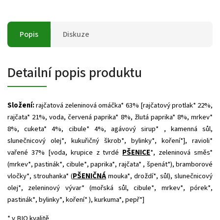
Popis
Diskuze
Detailní popis produktu
Složení:
rajčatová zeleninová omáčka* 63% [rajčatový protlak* 22%,
rajčata* 21%, voda, červená paprika* 8%, žlutá paprika* 8%, mrkev*
8%, cuketa* 4%, cibule* 4%, agávový sirup* , kamenná sůl,
slunečnicový olej*, kukuřičný škrob*, bylinky*, koření*], ravioli*
vařené 37% [voda, krupice z tvrdé
PŠENICE
*, zeleninová směs*
(mrkev*, pastinák*, cibule*, paprika*, rajčata* , špenát*), bramborové
vločky*, strouhanka* (
PŠENIČNÁ
mouka*, droždí*, sůl), slunečnicový
olej*, zeleninový vývar* (mořská sůl, cibule*, mrkev*, pórek*,
pastinák*, bylinky*, koření* ), kurkuma*, pepř*]
* v BIO kvalitě