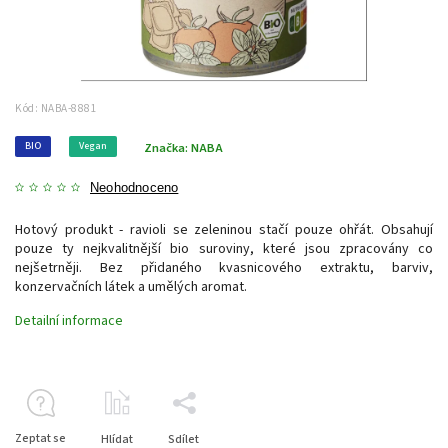
Kód:
NABA-8881
BIO
Vegan
Značka:
NABA
Neohodnoceno
Hotový produkt - ravioli se zeleninou stačí pouze ohřát. Obsahují
pouze ty nejkvalitnější bio suroviny, které jsou zpracovány co
nejšetrněji. Bez přidaného kvasnicového extraktu, barviv,
konzervačních látek a umělých aromat.
Detailní informace
Zeptat se
Hlídat
Sdílet