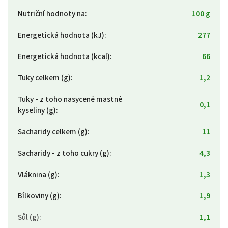
Nutriční hodnoty na
:
100 g
Energetická hodnota (kJ)
:
277
Energetická hodnota (kcal)
:
66
Tuky celkem (g)
:
1,2
Tuky - z toho nasycené mastné
0,1
kyseliny (g)
:
Sacharidy celkem (g)
:
11
Sacharidy - z toho cukry (g)
:
4,3
Vláknina (g)
:
1,3
Bílkoviny (g)
:
1,9
Sůl (g)
:
1,1