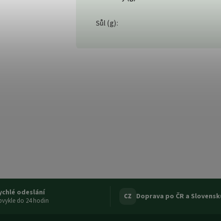
Sůl (g)
:
ychlé odeslání
Doprava po ČR a Slovensk
CZ
vykle do 24 hodin