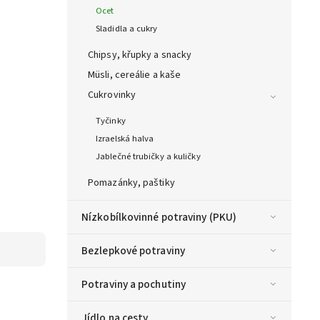
Ocet
Sladidla a cukry
Chipsy, křupky a snacky
Müsli, cereálie a kaše
Cukrovinky
Tyčinky
Izraelská halva
Jablečné trubičky a kuličky
Pomazánky, paštiky
Nízkobílkovinné potraviny (PKU)
Bezlepkové potraviny
Potraviny a pochutiny
Jídlo na cesty