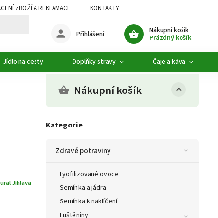
CENÍ ZBOŽÍ A REKLAMACE
KONTAKTY
DOPLŇKOVÝ SORTIMENT
Nákupní košík
Přihlášení
Prázdný košík
Jídlo na cesty
Doplňky stravy
Čaje a káva
Nákupní košík
Kategorie
Zdravé potraviny
Lyofilizované ovoce
ural Jihlava
Semínka a jádra
Semínka k naklíčení
Luštěniny