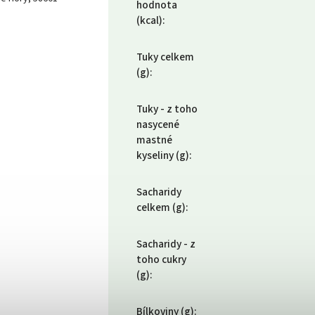
hodnota
(kcal)
:
Tuky celkem
(g)
:
Tuky - z toho
nasycené
mastné
kyseliny (g)
:
Sacharidy
celkem (g)
:
Sacharidy - z
toho cukry
(g)
:
Bílkoviny (g)
: