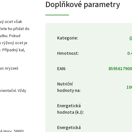
Doplňkové parametry
ový ocet však
žete ho přidat do
outku. Pokud
Kategorie
:
O
 rýžový ocet je
. Případný kal,
Hmotnost
:
0.
lus oryzae)
EAN
:
8595617900
Nutriční
10
hodnoty na
:
rientační. Vždy
Energetická
hodnota (kJ)
:
Energetická
aré Hory, 58601