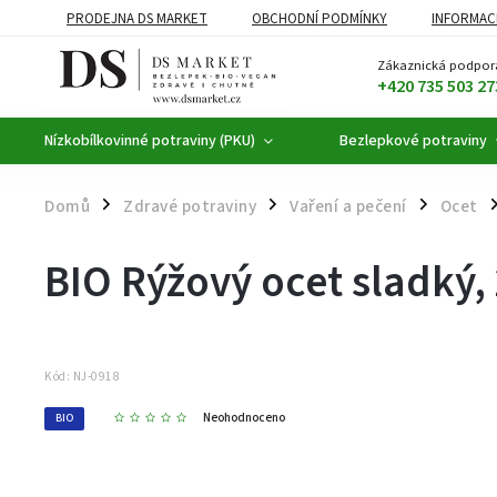
PRODEJNA DS MARKET
OBCHODNÍ PODMÍNKY
INFORMAC
BEZLEPKOVÉ POTRAVINY
BYLINNÉ KAPKY
ČAJE A KÁVA
Zákaznická podpor
+420 735 503 27
Nízkobílkovinné potraviny (PKU)
Bezlepkové potraviny
Domů
Zdravé potraviny
Vaření a pečení
Ocet
/
/
/
/
BIO Rýžový ocet sladký,
Kód:
NJ-0918
Neohodnoceno
BIO