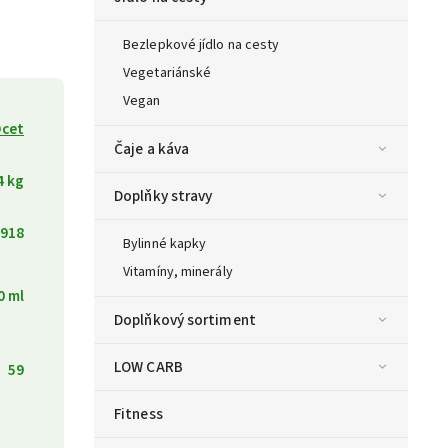
Bezlepkové jídlo na cesty
Vegetariánské
Vegan
cet
Čaje a káva
4 kg
Doplňky stravy
918
Bylinné kapky
Vitamíny, minerály
0 ml
Doplňkový sortiment
LOW CARB
59
Fitness