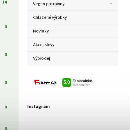
14
Vegan potraviny
Chlazené výrobky
0
Novinky
Akce, slevy
0
Výprodej
0
Instagram
0
0