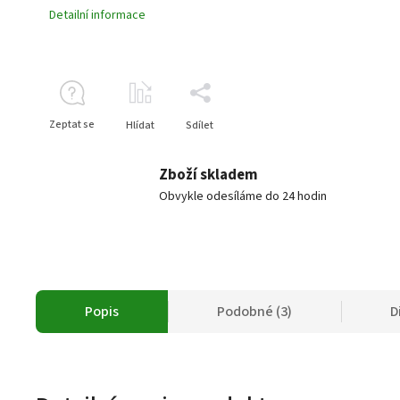
Detailní informace
Zeptat se
Hlídat
Sdílet
Zboží skladem
Obvykle odesíláme do 24 hodin
Popis
Podobné (3)
D