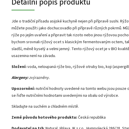
Detailní popis produktu
Jde o tradiční přísadu asijské kuchyně nejen při přípravě sushi. Rýž
můžete použít i jako dochucovadlo při přípravě různých pokrmů. Mů
rýže po jejím uvaření a připravit tak rizoto nebo jinou rýžovou poch
bychom srovnali rýžový ocet s klasickým fermentovaným octem, tak
sladší, méně kyselý a velmi jemný. Tento rýžový ocet je v BIO kvalitě
usazenina není na závadu.
Složení:
voda, neloupaná rýže bio, rýžové otruby bio, koji (aspergil
Alergeny:
zvýrazněny.
Upozornění:
nutriční hodnoty uvedené na tomto webu jsou pouze o
se řiďte nutričními hodnotami uvedenými na obalu od výrobce.
Skladujte na suchém a chladném místě.
Země původu hotového produktu:
Česká republika
Dodavatel na trh
: Natural Jihlava JK s.r.o., Humpolecká 286/28, St