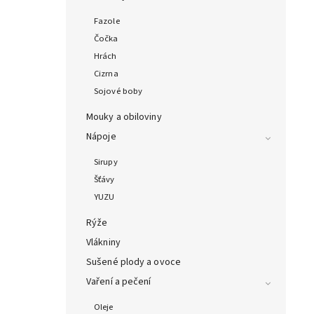
Fazole
Čočka
Hrách
Cizrna
Sojové boby
Mouky a obiloviny
Nápoje
Sirupy
Šťávy
YUZU
Rýže
Vlákniny
Sušené plody a ovoce
Vaření a pečení
Oleje