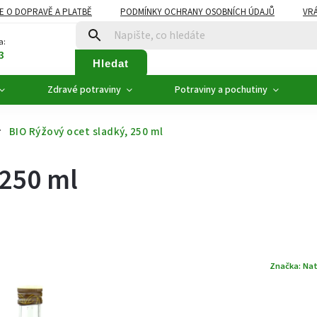
E O DOPRAVĚ A PLATBĚ
PODMÍNKY OCHRANY OSOBNÍCH ÚDAJŮ
VRÁ
ZDRAVÉ POTRAVINY
NOVINKY
AKCE, SLEVY
VÝPRODEJ
a:
3
Hledat
Zdravé potraviny
Potraviny a pochutiny
BIO Rýžový ocet sladký, 250 ml
 250 ml
Značka:
Nat