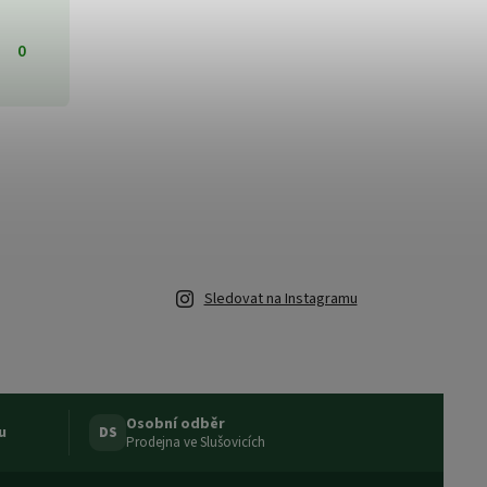
0
Sledovat na Instagramu
Osobní odběr
u
DS
Prodejna ve Slušovicích