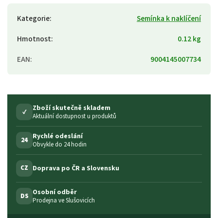
Kategorie
:
Semínka k naklíčení
Hmotnost
:
0.12 kg
EAN
:
9004145007734
Zboží skutečně skladem
✓
Aktuální dostupnost u produktů
Rychlé odeslání
24
Obvykle do 24 hodin
Doprava po ČR a Slovensku
CZ
Osobní odběr
DS
Prodejna ve Slušovicích