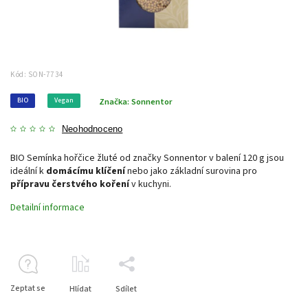
Kód:
SON-7734
BIO
Vegan
Značka:
Sonnentor
Neohodnoceno
BIO Semínka hořčice žluté od značky Sonnentor v balení 120 g jsou
ideální k
domácímu klíčení
nebo jako základní surovina pro
přípravu čerstvého koření
v kuchyni.
Detailní informace
Zeptat se
Hlídat
Sdílet