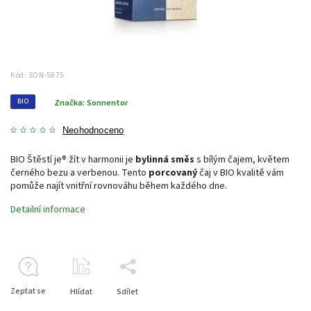
Kód:
SON-5875
BIO
Značka:
Sonnentor
Neohodnoceno
BIO Štěstí je® žít v harmonii je
bylinná směs
s bílým čajem, květem
černého bezu a verbenou. Tento
porcovaný
čaj v BIO kvalitě vám
pomůže najít vnitřní rovnováhu během každého dne.
Detailní informace
Zeptat se
Hlídat
Sdílet