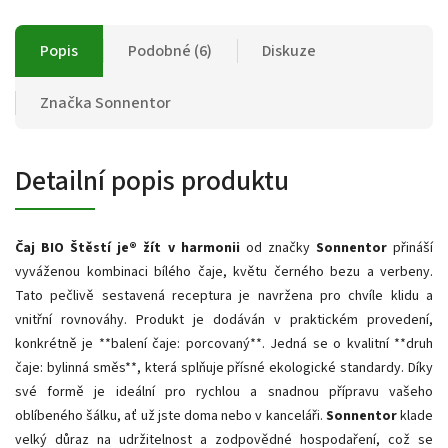
Popis
Podobné (6)
Diskuze
Značka
Sonnentor
Detailní popis produktu
Čaj BIO Štěstí je® žít v harmonii
od značky
Sonnentor
přináší
vyváženou kombinaci bílého čaje, květu černého bezu a verbeny.
Tato pečlivě sestavená receptura je navržena pro chvíle klidu a
vnitřní rovnováhy. Produkt je dodáván v praktickém provedení,
konkrétně je **balení čaje: porcovaný**. Jedná se o kvalitní **druh
čaje: bylinná směs**, která splňuje přísné ekologické standardy. Díky
své formě je ideální pro rychlou a snadnou přípravu vašeho
oblíbeného šálku, ať už jste doma nebo v kanceláři.
Sonnentor
klade
velký důraz na udržitelnost a zodpovědné hospodaření, což se