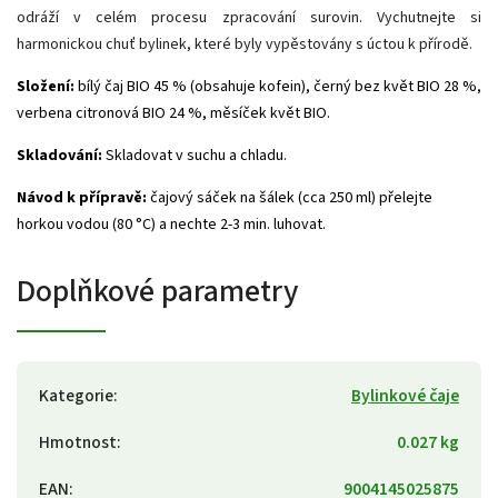
odráží v celém procesu zpracování surovin. Vychutnejte si
harmonickou chuť bylinek, které byly vypěstovány s úctou k přírodě.
Složení:
bílý čaj BIO 45 % (obsahuje kofein), černý bez květ BIO 28 %,
verbena citronová BIO 24 %, měsíček květ BIO.
Skladování:
Skladovat v suchu a chladu.
Návod k přípravě:
č
ajový sáček na šálek (cca 250 ml) přelejte
horkou vodou (80 °C) a nechte 2-3 min. luhovat.
Doplňkové parametry
Kategorie
:
Bylinkové čaje
Hmotnost
:
0.027 kg
EAN
:
9004145025875