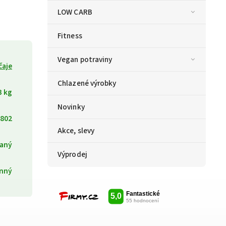
LOW CARB
Fitness
Vegan potraviny
čaje
Chlazené výrobky
3 kg
Novinky
802
Akce, slevy
aný
Výprodej
inný