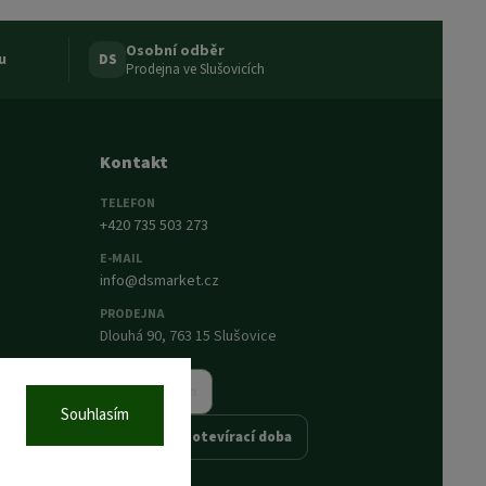
Osobní odběr
u
DS
Prodejna ve Slušovicích
Kontakt
TELEFON
+420 735 503 273
E-MAIL
info@dsmarket.cz
PRODEJNA
Dlouhá 90, 763 15 Slušovice
Napsat nám
Souhlasím
Prodejna a otevírací doba