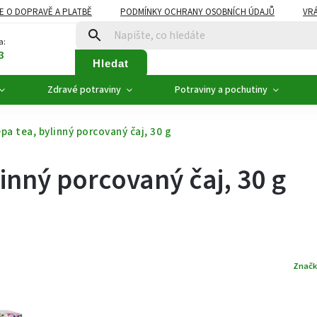
E O DOPRAVĚ A PLATBĚ
PODMÍNKY OCHRANY OSOBNÍCH ÚDAJŮ
VRÁ
ZDRAVÉ POTRAVINY
NOVINKY
AKCE, SLEVY
VÝPRODEJ
a:
3
Hledat
Zdravé potraviny
Potraviny a pochutiny
epa tea, bylinný porcovaný čaj, 30 g
linný porcovaný čaj, 30 g
Značk