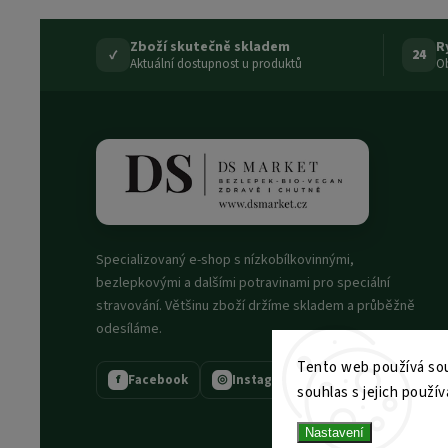
Zboží skutečně skladem
R
✓
24
Aktuální dostupnost u produktů
Ob
Specializovaný e-shop s nízkobílkovinnými,
bezlepkovými a dalšími potravinami pro speciální
stravování. Většinu zboží držíme skladem a průběžně
odesíláme.
Tento web používá sou
Facebook
Instagram
f
◎
souhlas s jejich použív
Nastavení