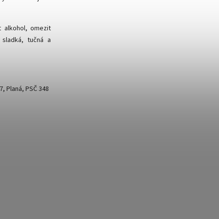
t alkohol, omezit
 sladká, tučná a
7, Planá, PSČ 348