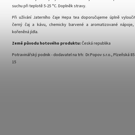
suchu při teplotě 5-25 °C. Doplněk stravy.
Při užívání Jaterního čaje Hepa tea doporučujeme úplně vylouči
černý čaj a kávu, chemicky barvené a aromatizované nápoje,
kořeněná jídla.
Země původu hotového produktu:
Česká republika
Potravinářský podnik - dodavatel na trh: Dr.Popov s.r.o., Plzeňská 85
15