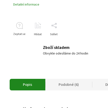
Detailní informace
Zeptat se
Hlídat
Sdílet
Zboží skladem
Obvykle odesíláme do 24 hodin
Popis
Podobné (6)
D