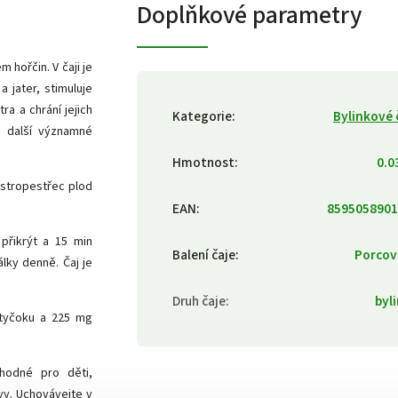
Doplňkové parametry
 hořčin. V čaji je
a jater, stimuluje
a a chrání jejich
Kategorie
:
Bylinkové 
i další významné
Hmotnost
:
0.0
ostropestřec plod
EAN
:
8595058901
přikrýt a 15 min
Balení čaje
:
Porcov
álky denně. Čaj je
Druh čaje
:
byl
rtyčoku a 225 mg
hodné pro děti,
vy. Uchovávejte v