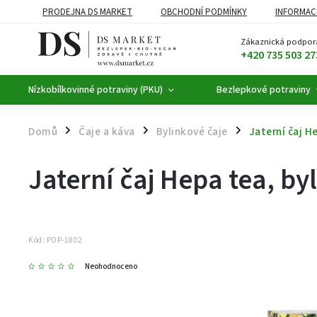
PRODEJNA DS MARKET
OBCHODNÍ PODMÍNKY
INFORMAC
BEZLEPKOVÉ POTRAVINY
BYLINNÉ KAPKY
ČAJE A KÁVA
Zákaznická podpor
+420 735 503 27
Nízkobílkovinné potraviny (PKU)
Bezlepkové potraviny
Domů
Čaje a káva
Bylinkové čaje
Jaterní čaj H
/
/
/
Jaterní čaj Hepa tea, by
Kód:
POP-1802
Neohodnoceno