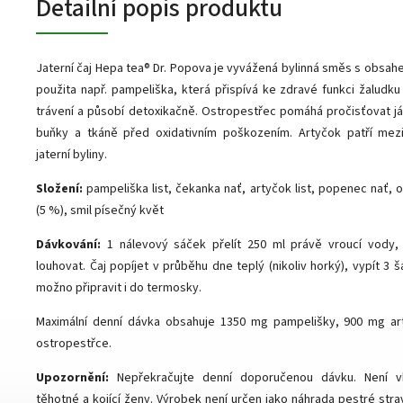
Detailní popis produktu
Jaterní čaj Hepa tea® Dr. Popova je vyvážená bylinná směs s obsahem
použita např. pampeliška, která přispívá ke zdravé funkci žaludku 
trávení a působí detoxikačně. Ostropestřec pomáhá pročisťovat játr
buňky a tkáně před oxidativním poškozením. Artyčok patří mez
jaterní byliny.
Složení:
pampeliška list, čekanka nať, artyčok list, popenec nať, 
(5 %), smil písečný květ
Dávkování:
1 nálevový sáček přelít 250 ml právě vroucí vody, 
louhovat. Čaj popíjet v průběhu dne teplý (nikoliv horký), vypít 3 š
možno připravit i do termosky.
Maximální denní dávka obsahuje 1350 mg pampelišky, 900 mg a
ostropestřce.
Upozornění:
Nepřekračujte denní doporučenou dávku. Není v
těhotné a kojící ženy. Výrobek není určen jako náhrada pestré stra