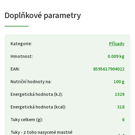
Doplňkové parametry
Kategorie
:
Přísady
Hmotnost
:
0.009 kg
EAN
:
8595617904022
Nutriční hodnoty na
:
100 g
Energetická hodnota (kJ)
:
1329
Energetická hodnota (kcal)
:
318
Tuky celkem (g)
:
6
Tuky - z toho nasycené mastné