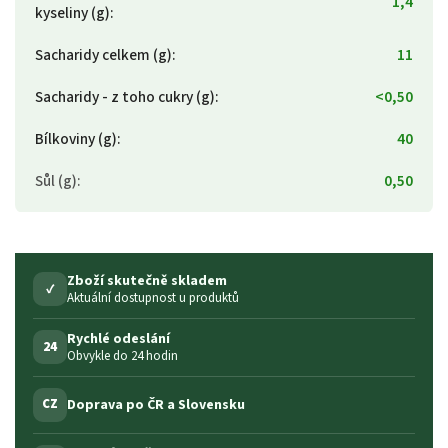
1,4
kyseliny (g)
:
Sacharidy celkem (g)
:
11
Sacharidy - z toho cukry (g)
:
<0,50
Bílkoviny (g)
:
40
Sůl (g)
:
0,50
Zboží skutečně skladem
✓
Aktuální dostupnost u produktů
Rychlé odeslání
24
Obvykle do 24 hodin
Doprava po ČR a Slovensku
CZ