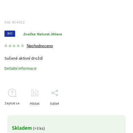
Kód:
NJ-4022
BIO
Značka:
Natural Jihlava
Neohodnoceno
Sušené aktivní droždí
Detailní informace
Zeptat se
Hlídat
Sdílet
Skladem
(>3 ks)