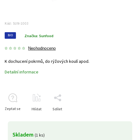
Kód:
SUN-1003
BIO
Značka:
Sunfood
Neohodnoceno
K dochucení pokrmů, do rýžových koulí apod.
Detailní informace
Zeptat se
Hlídat
Sdílet
Skladem
(1 ks)