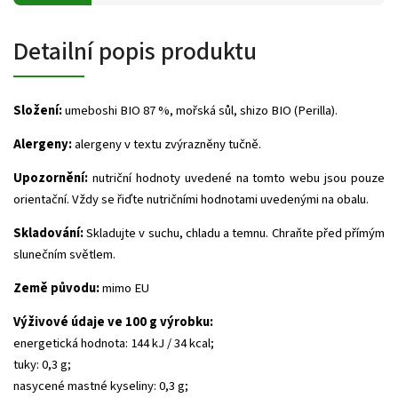
Detailní popis produktu
Složení:
umeboshi BIO 87 %, mořská sůl, shizo BIO (Perilla).
Alergeny:
alergeny v textu zvýrazněny tučně.
Upozornění:
nutriční hodnoty uvedené na tomto webu jsou pouze
orientační. Vždy se řiďte nutričními hodnotami uvedenými na obalu.
Skladování:
Skladujte v suchu, chladu a temnu. Chraňte před přímým
slunečním světlem.
Země původu:
mimo EU
Výživové údaje ve 100 g výrobku:
energetická hodnota: 144 kJ / 34 kcal;
tuky: 0,3 g;
nasycené mastné kyseliny: 0,3 g;