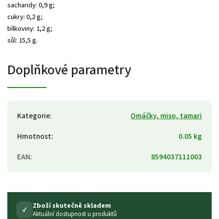
sacharidy: 0,9 g;
cukry: 0,2 g;
bílkoviny: 1,2 g;
sůl: 15,5 g.
Doplňkové parametry
Kategorie
:
Omáčky, miso, tamari
Hmotnost
:
0.05 kg
EAN
:
8594037111003
Zboží skutečně skladem
✓
Aktuální dostupnost u produktů