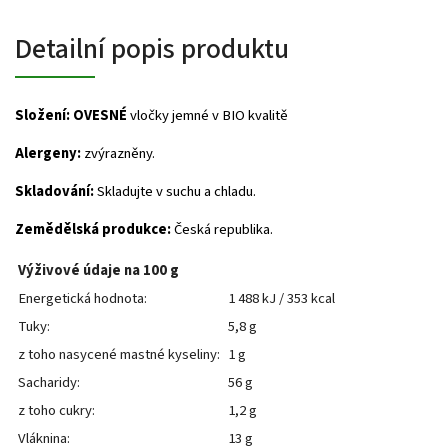
Detailní popis produktu
Složení:
OVESNÉ
vločky jemné v BIO kvalitě
Alergeny:
zvýrazněny.
Skladování:
Skladujte v suchu a chladu.
Zemědělská produkce:
Česká republika.
Výživové údaje na 100 g
Energetická hodnota:
1 488 kJ / 353 kcal
Tuky:
5,8 g
z toho nasycené mastné kyseliny:
1 g
Sacharidy:
56 g
z toho cukry:
1,2 g
Vláknina:
13 g