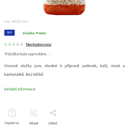
Kód:
PROB-3245
BIO
Značka:
Probio
Neohodnoceno
Položka byla vyprodána…
Ovesné vločky jsou vhodné k přípravě polévek, kaší, musli a
karbenátků. Bez klíčků.
Detailní informace
Zeptat se
Hlídat
Sdílet