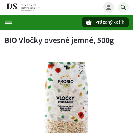
Prázdný košík
Hledat
BIO Vločky ovesné jemné, 500g