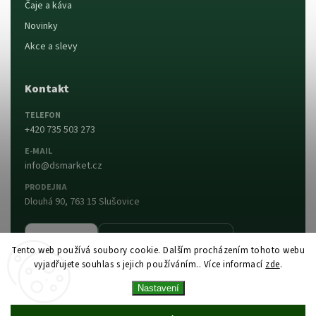
Čaje a káva
Novinky
Akce a slevy
Kontakt
TELEFON
+420 735 503 273
E-MAIL
info@dsmarket.cz
PRODEJNA
Dlouhá 90, 763 15 Slušovice
Napsat nám
Prodejna a otevírací doba
Tento web používá soubory cookie. Dalším procházením tohoto webu
vyjadřujete souhlas s jejich používáním.. Více informací
zde
.
Vytvořil Shoptet
Copyright 2026
DS MARKET
. Všechna práva
Nastavení
vyhrazena.
Upravit nastavení cookies
Vytvořil
Shoptet
| Design
Shoptak.cz