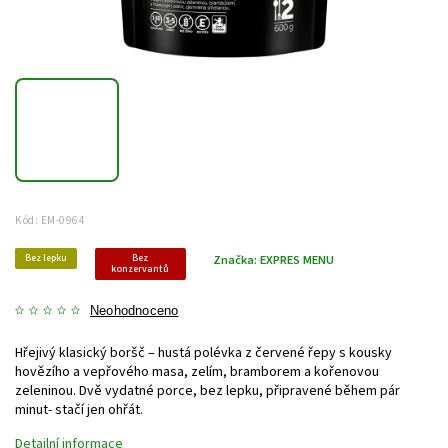
Kód:
EM-0964
Bez lepku
Bez
Značka:
EXPRES MENU
konzervantů
Neohodnoceno
Hřejivý klasický boršč – hustá polévka z červené řepy s kousky
hovězího a vepřového masa, zelím, bramborem a kořenovou
zeleninou. Dvě vydatné porce, bez lepku, připravené během pár
minut- stačí jen ohřát.
Detailní informace