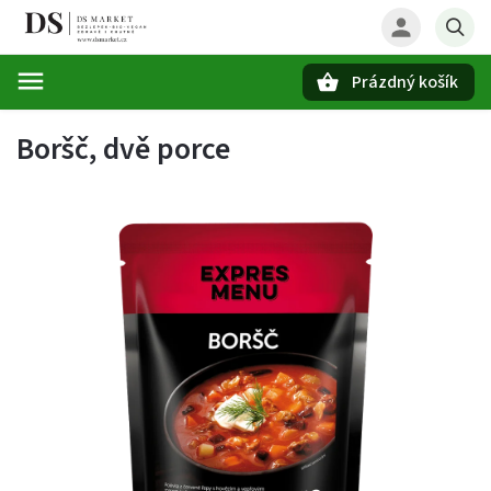
Prázdný košík
Hledat
Boršč, dvě porce