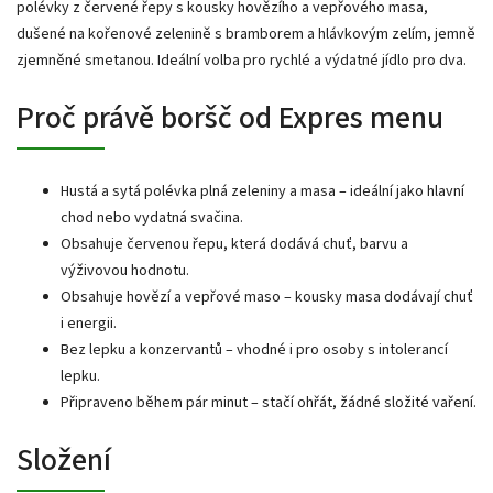
polévky z červené řepy s kousky hovězího a vepřového masa,
dušené na kořenové zelenině s bramborem a hlávkovým zelím, jemně
zjemněné smetanou. Ideální volba pro rychlé a výdatné jídlo pro dva.
Proč právě boršč od Expres menu
Hustá a sytá polévka plná zeleniny a masa – ideální jako hlavní
chod nebo vydatná svačina.
Obsahuje červenou řepu, která dodává chuť, barvu a
výživovou hodnotu.
Obsahuje hovězí a vepřové maso – kousky masa dodávají chuť
i energii.
Bez lepku a konzervantů – vhodné i pro osoby s intolerancí
lepku.
Připraveno během pár minut – stačí ohřát, žádné složité vaření.
Složení