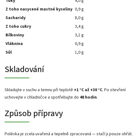
Tuky
4,0 g
Z toho nasycené mastné kyseliny
0,9 g
Sacharidy
8,0 g
Z toho cukry
3,4 g
Bílkoviny
3,1 g
Vláknina
0,9 g
Sůl
1,0 g
Skladování
Skladujte v suchu a temnu při teplotě
+1 °C až +30 °C
. Po otevření
uchovejte v chladničce a spotřebujte do
48 hodin
.
Způsob přípravy
Polévka je zcela uvařená a tepelně zpracovaná — stačí ji pouze ohřát.