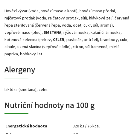
Hovězí vývar (voda, hovězí maso a kosti), hovězí maso přední,
rajčatový protlak (voda, rajčatový protlak, sůl), hlávkové zelí, červená
řepa sterilovaná (červená řepa, voda, ocet, cukr, sůl, aroma),
vepřové maso (plec),
SMETANA
, rýžová mouka, kukuřičná mouka,
kořenová zelenina (mrkev,
CELER
, pastinák, petržel), brambory, cukr,
cibule, uzená slanina (vepřové sádlo), citron, sůl kamenná, mletá
paprika, bobkový list.
Alergeny
laktóza (smetana), celer.
Nutriční hodnoty na 100 g
Energetická hodnota
320 kJ / 76 kcal