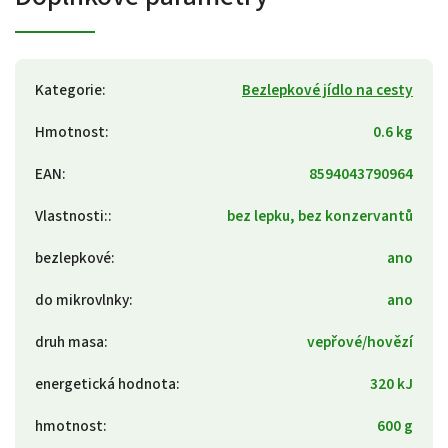
Kategorie
:
Bezlepkové jídlo na cesty
Hmotnost
:
0.6 kg
EAN
:
8594043790964
Vlastnosti:
:
bez lepku, bez konzervantů
bezlepkové
:
ano
do mikrovlnky
:
ano
druh masa
:
vepřové/hovězí
energetická hodnota
:
320 kJ
hmotnost
:
600 g