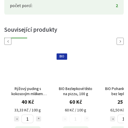
počet porcí
:
2
Související produkty
Previous
Next
BIO
Rýžový puding s
BIO Bezlepkové těsto
BIO Pohankový
kokosovým mlékem,
na pizzu, 100 g
bez lepku,
120 g
40 Kč
60 Kč
25 K
33,33 Kč / 100 g
60 Kč / 100 g
62,50 Kč /