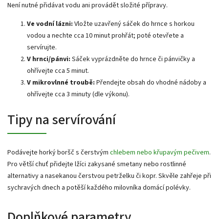
Není nutné přidávat vodu ani provádět složité přípravy.
Ve vodní lázni:
Vložte uzavřený sáček do hrnce s horkou
vodou a nechte cca 10 minut prohřát; poté otevřete a
servírujte.
V hrnci/pánvi:
Sáček vyprázdněte do hrnce či pánvičky a
ohřívejte cca 5 minut.
V mikrovlnné troubě:
Přendejte obsah do vhodné nádoby a
ohřívejte cca 3 minuty (dle výkonu).
Tipy na servírování
Podávejte horký boršč s čerstvým
chlebem nebo křupavým pečivem
.
Pro větší chuť přidejte lžíci zakysané smetany nebo rostlinné
alternativy a nasekanou čerstvou petrželku či kopr. Skvěle zahřeje při
sychravých dnech a potěší každého milovníka domácí polévky.
Doplňkové parametry