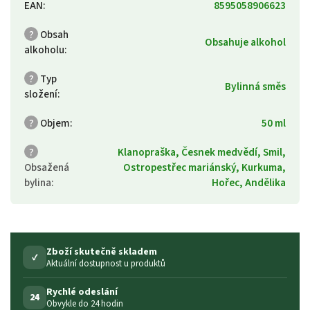
EAN
:
8595058906623
?
Obsah
Obsahuje alkohol
alkoholu
:
?
Typ
Bylinná směs
složení
:
?
Objem
:
50 ml
?
Klanopraška, Česnek medvědí, Smil,
Obsažená
Ostropestřec mariánský, Kurkuma,
bylina
:
Hořec, Andělika
Zboží skutečně skladem
✓
Aktuální dostupnost u produktů
Rychlé odeslání
24
Obvykle do 24 hodin