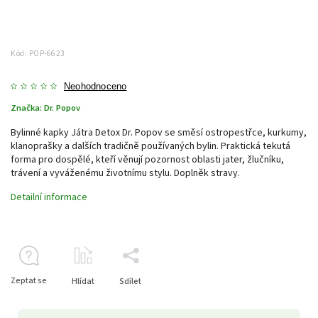
Kód:
POP-6623
Neohodnoceno
Značka:
Dr. Popov
Bylinné kapky Játra Detox Dr. Popov se směsí ostropestřce, kurkumy,
klanoprašky a dalších tradičně používaných bylin. Praktická tekutá
forma pro dospělé, kteří věnují pozornost oblasti jater, žlučníku,
trávení a vyváženému životnímu stylu. Doplněk stravy.
Detailní informace
Zeptat se
Hlídat
Sdílet