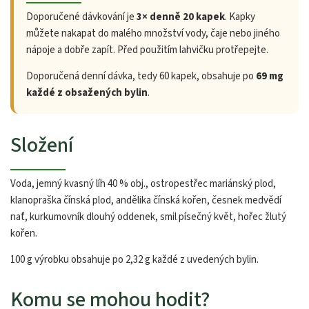
Doporučené dávkování je
3× denně 20 kapek
. Kapky
můžete nakapat do malého množství vody, čaje nebo jiného
nápoje a dobře zapít. Před použitím lahvičku protřepejte.
Doporučená denní dávka, tedy 60 kapek, obsahuje po
69 mg
každé z obsažených bylin
.
Složení
Voda, jemný kvasný líh 40 % obj., ostropestřec mariánský plod,
klanopraška čínská plod, andělika čínská kořen, česnek medvědí
nať, kurkumovník dlouhý oddenek, smil písečný květ, hořec žlutý
kořen.
100 g výrobku obsahuje po 2,32 g každé z uvedených bylin.
Komu se mohou hodit?