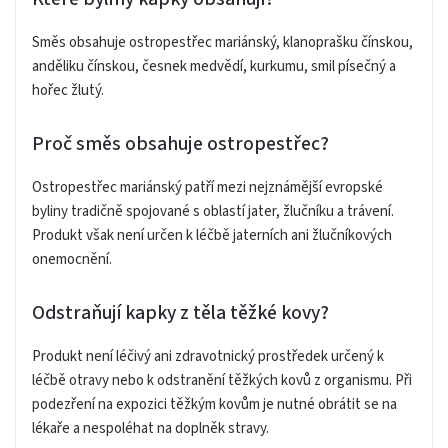
Směs obsahuje ostropestřec mariánský, klanoprašku čínskou,
anděliku čínskou, česnek medvědí, kurkumu, smil písečný a
hořec žlutý.
Proč směs obsahuje ostropestřec?
Ostropestřec mariánský patří mezi nejznámější evropské
byliny tradičně spojované s oblastí jater, žlučníku a trávení.
Produkt však není určen k léčbě jaterních ani žlučníkových
onemocnění.
Odstraňují kapky z těla těžké kovy?
Produkt není léčivý ani zdravotnický prostředek určený k
léčbě otravy nebo k odstranění těžkých kovů z organismu. Při
podezření na expozici těžkým kovům je nutné obrátit se na
lékaře a nespoléhat na doplněk stravy.