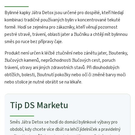
Bylinné kapky Játra Detox jsou určené pro dospělé, kteří hledají
kombinaci tradičně používaných bylin v koncentrované tekuté
formě. Hodí se zejména pro zákazníky, kteří věnují pozornost
pestré stravě, trávení, oblasti jater a žlučníku a chtějí mít bylinnou
směs po ruce bez přípravy čaje.
Produkt není určen k léčbě ztučnění nebo zánětu jater, žloutenky,
žlučových kamenů, neprůchodnosti žlučových cest, poruch
trávení, otravy ani jiných zdravotních stavů. Při dlouhodobých
obtížích, bolesti, žloutnutí pokožky nebo očí či změně barvy moči
nebo stolice je nutné obrátit se na lékaře.
Tip DS Marketu
Směs Játra Detox se hodí do domácí bylinkové výbavy pro
období, kdy chcete více dbát na lehčí jídelníček a pravidelný