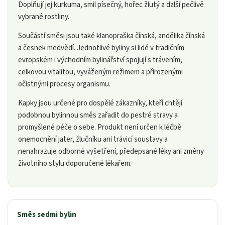
Doplňují jej kurkuma, smil písečný, hořec žlutý a další pečlivě
vybrané rostliny.
Součástí směsi jsou také klanopraška čínská, andělika čínská
a česnek medvědí. Jednotlivé byliny si lidé v tradičním
evropském i východním bylinářství spojují s trávením,
celkovou vitalitou, vyváženým režimem a přirozenými
očistnými procesy organismu.
Kapky jsou určené pro dospělé zákazníky, kteří chtějí
podobnou bylinnou směs zařadit do pestré stravy a
promyšlené péče o sebe. Produkt není určen k léčbě
onemocnění jater, žlučníku ani trávicí soustavy a
nenahrazuje odborné vyšetření, předepsané léky ani změny
životního stylu doporučené lékařem.
Směs sedmi bylin