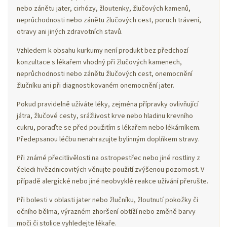
nebo zánětu jater, cirhózy, žloutenky, žlučových kamenů,
neprůchodnosti nebo zánětu žlučových cest, poruch trávení,
otravy ani jiných zdravotních stavů.
Vzhledem k obsahu kurkumy není produkt bez předchozí
konzultace s lékařem vhodný při žlučových kamenech,
neprůchodnosti nebo zánětu žlučových cest, onemocnění
žlučníku ani při diagnostikovaném onemocnění jater.
Pokud pravidelně užíváte léky, zejména přípravky ovlivňující
játra, žlučové cesty, srážlivost krve nebo hladinu krevního
cukru, poraďte se před použitím s lékařem nebo lékárníkem.
Předepsanou léčbu nenahrazujte bylinným doplňkem stravy.
Při známé přecitlivělosti na ostropestřec nebo jiné rostliny z
čeledi hvězdnicovitých věnujte použití zvýšenou pozornost. V
případě alergické nebo jiné neobvyklé reakce užívání přerušte.
Při bolesti v oblasti jater nebo žlučníku, žloutnutí pokožky či
očního bělma, výrazném zhoršení obtíží nebo změně barvy
moči či stolice vyhledejte lékaře.