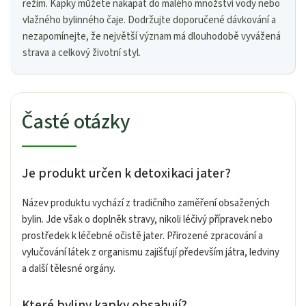
režim. Kapky můžete nakapat do malého množství vody nebo
vlažného bylinného čaje. Dodržujte doporučené dávkování a
nezapomínejte, že největší význam má dlouhodobě vyvážená
strava a celkový životní styl.
Časté otázky
Je produkt určen k detoxikaci jater?
Název produktu vychází z tradičního zaměření obsažených
bylin. Jde však o doplněk stravy, nikoli léčivý přípravek nebo
prostředek k léčebné očistě jater. Přirozené zpracování a
vylučování látek z organismu zajišťují především játra, ledviny
a další tělesné orgány.
Které byliny kapky obsahují?