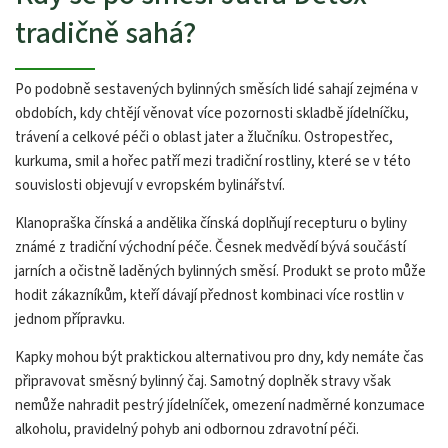
tradičně sahá?
Po podobně sestavených bylinných směsích lidé sahají zejména v
obdobích, kdy chtějí věnovat více pozornosti skladbě jídelníčku,
trávení a celkové péči o oblast jater a žlučníku. Ostropestřec,
kurkuma, smil a hořec patří mezi tradiční rostliny, které se v této
souvislosti objevují v evropském bylinářství.
Klanopraška čínská a andělika čínská doplňují recepturu o byliny
známé z tradiční východní péče. Česnek medvědí bývá součástí
jarních a očistně laděných bylinných směsí. Produkt se proto může
hodit zákazníkům, kteří dávají přednost kombinaci více rostlin v
jednom přípravku.
Kapky mohou být praktickou alternativou pro dny, kdy nemáte čas
připravovat směsný bylinný čaj. Samotný doplněk stravy však
nemůže nahradit pestrý jídelníček, omezení nadměrné konzumace
alkoholu, pravidelný pohyb ani odbornou zdravotní péči.