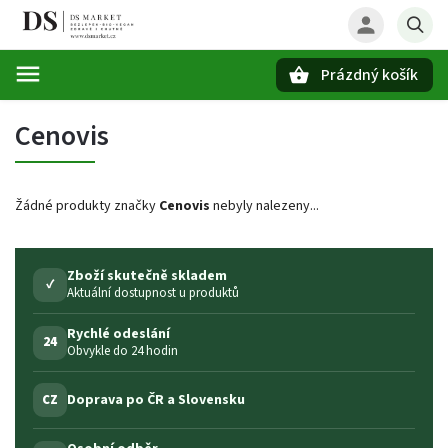
Prázdný košík
Hledat
Cenovis
Žádné produkty značky
Cenovis
nebyly nalezeny...
Zboží skutečně skladem
✓
Aktuální dostupnost u produktů
Rychlé odeslání
24
Obvykle do 24 hodin
Doprava po ČR a Slovensku
CZ